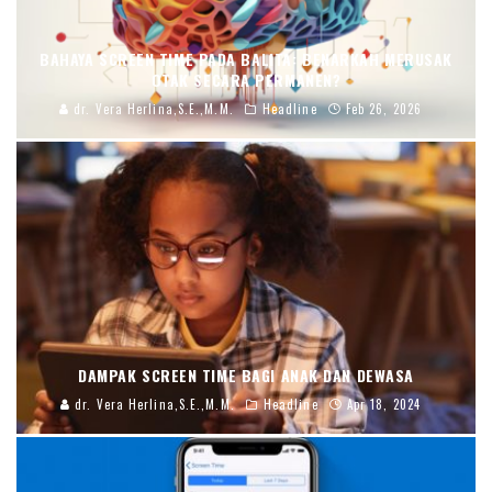
BAHAYA SCREEN TIME PADA BALITA: BENARKAH MERUSAK
OTAK SECARA PERMANEN?
dr. Vera Herlina,S.E.,M.M.
Headline
Feb 26, 2026
DAMPAK SCREEN TIME BAGI ANAK DAN DEWASA
dr. Vera Herlina,S.E.,M.M.
Headline
Apr 18, 2024