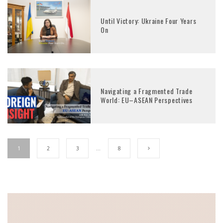
Until Victory: Ukraine Four Years
On
Navigating a Fragmented Trade
World: EU–ASEAN Perspectives
1
2
3
…
8