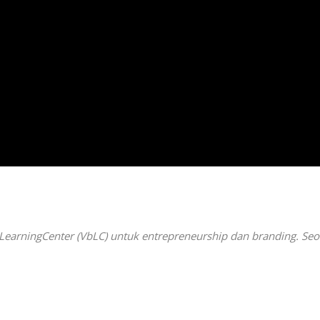
 LearningCenter (VbLC) untuk entrepreneurship dan branding. Se