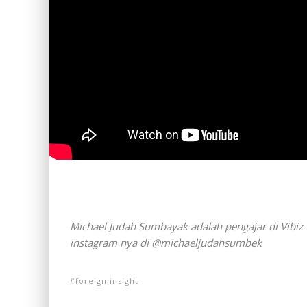
Michael Judah Sumbayak adalah pengajar di Vibiz
instagram nya di @michaeljudahsumbek
foreign insight