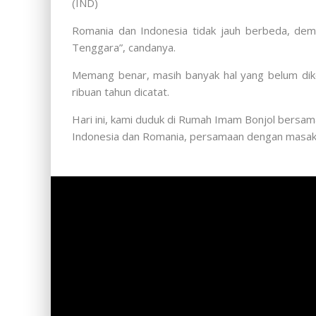
(IND)
Romania dan Indonesia tidak jauh berbeda, dem
Tenggara”, candanya.
Memang benar, masih banyak hal yang belum diketa
ribuan tahun dicatat.
Hari ini, kami duduk di Rumah Imam Bonjol bersa
Indonesia dan Romania, persamaan dengan masakan