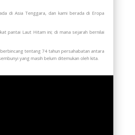
ada di Asia Tenggara, dan kami berada di Eropa
t pantai Laut Hitam ini; di mana sejarah bernilai
 berbincang tentang 74 tahun persahabatan antara
embunyi yang masih belum ditemukan oleh kita.