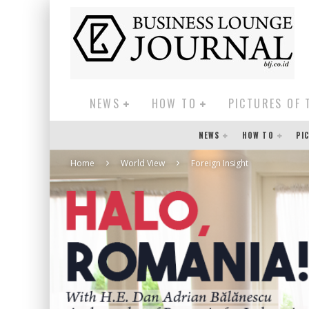
NEWS
HOW TO
PICTURES OF 
NEWS
HOW TO
PI
Home
World View
Foreign Insight