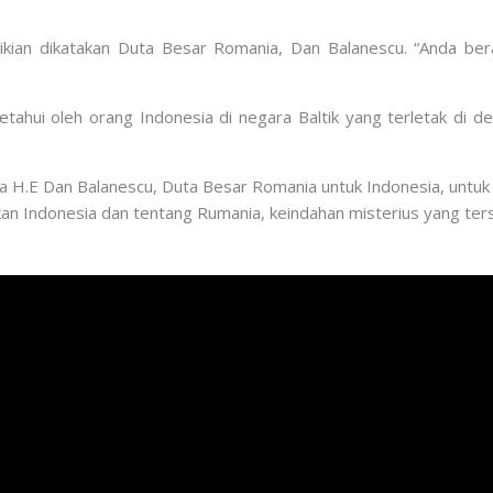
ikian dikatakan Duta Besar Romania, Dan Balanescu. “Anda ber
hui oleh orang Indonesia di negara Baltik yang terletak di deka
ma H.E Dan Balanescu, Duta Besar Romania untuk Indonesia, untuk
 Indonesia dan tentang Rumania, keindahan misterius yang ters