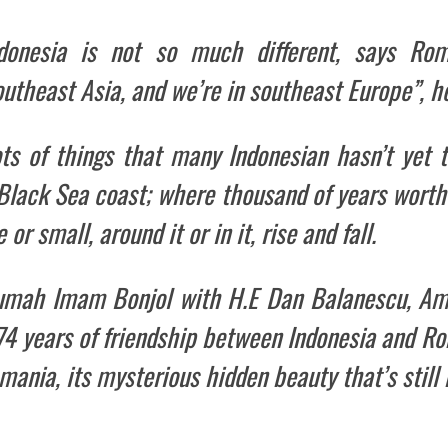
donesia is not so much different, says Ro
utheast Asia, and we’re in southeast Europe”, he
ts of things that many Indonesian hasn’t yet t
 Black Sea coast; where thousand of years worth
r small, around it or in it, rise and fall.
Rumah Imam Bonjol with H.E Dan Balanescu, Am
 74 years of friendship between Indonesia and Rom
mania, its mysterious hidden beauty that’s still