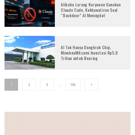
Alibaba Larang Karyawan Gunakan
Claude Code, Kekhawatiran Soal
“Backdoor” AI Meningkat
AI Tak Hanya Dongkrak Chip,
MinebeaMitsumi Investasi Rp5,8
Triliun untuk Bearing
1
2
3
…
156