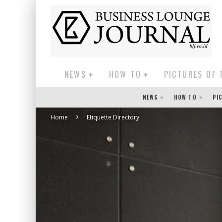
NEWS
HOW TO
PICTURES OF 
NEWS
HOW TO
PI
Home
Etiquette Directory