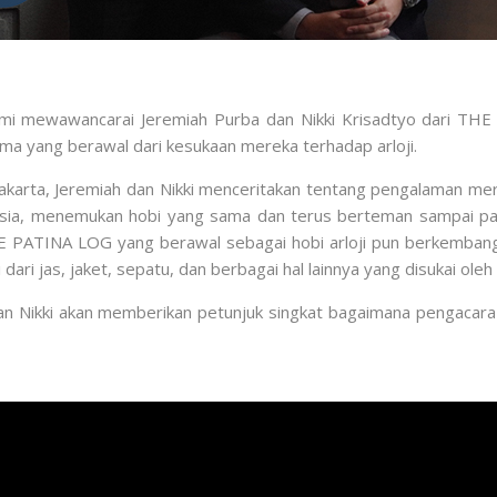
 kami mewawancarai Jeremiah Purba dan Nikki Krisadtyo dari TH
ma yang berawal dari kesukaan mereka terhadap arloji.
akarta, Jeremiah dan Nikki menceritakan tentang pengalaman 
esia, menemukan hobi yang sama dan terus berteman sampai p
E PATINA LOG yang berawal sebagai hobi arloji pun berkemban
 dari jas, jaket, sepatu, dan berbagai hal lainnya yang disukai ole
h dan Nikki akan memberikan petunjuk singkat bagaimana pengacara