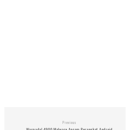
Previous
Waspada! 4900 Malware Ancam Perangkat Android