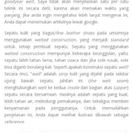
goodyear welt.
Saya tidak akan menjelaskan satu per satu
teknik ini secara detil, karena akan memakan waktu yang
panjang. Jika anda ingin mengetahui lebih lanjut mengenai ini,
Anda dapat menemukan artikelnya lewat google.
Sepatu kulit yang bagus/
fine leather shoes
pada umumnya
menggunakan
welted construction,
yang menjadi
standard
untuk setiap pembuat sepatu. Sepatu yang menggunakan
welted construction
mempunyai beberapa keunggulan, yaitu;
sepatu lebih tahan lama, tahan cuaca dan jika sole rusak, sole
bisa diganti berulang kali. Seperti apakah konstruksi sepatu
welt
?
Secara rinci, “
welt
” adalah
strip
kulit yang dijahit pada sekitar
ujung bawah sepatu. Jahitan ini (
the welt seam
)
menghubungkan
welt
ke kedua
insole
dan bagian atas (
upper
)
sepatu secara bersamaan. Hasilnya adalah sepatu yang kuat,
lebih tahan air, melindungi pemakainya, dan sekaligus memberi
kenyamanan pada penggunanya. Untuk memudahkan
penjelasan ini, Anda dapat melihat ilustrasi dibawah sebagai
reference
.