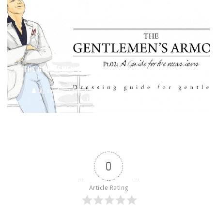
THE GENTLEMEN’S ARMORY PART 2: A GUIDE FOR THE
OCCASIONS
blj.co.id
Featured
Special Report
Style Directory
Jun 5, 2015
0
Article Rating