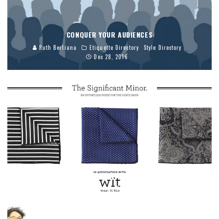
CONQUER YOUR AUDIENCES
Ruth Berliana
Etiquette Directory
Style Directory
Dec 28, 2016
THE SIGNIFICANT MINOR: AN EFFORTLESS GUIDE FOR THE
GENTLEMEN
blj.co.id
Featured
Style Directory
Oct 1, 2015