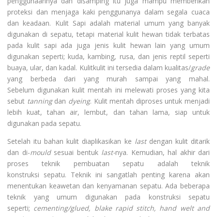
penggunaannya dan disamping itu juga mampu memberikan
proteksi dan menjaga kaki penggunanya dalam segala cuaca
dan keadaan. Kulit Sapi adalah material umum yang banyak
digunakan di sepatu, tetapi material kulit hewan tidak terbatas
pada kulit sapi ada juga jenis kulit hewan lain yang umum
digunakan seperti; kuda, kambing, rusa, dan jenis reptil seperti
buaya, ular, dan kadal. Kulitkulit ini tersedia dalam kualitas/
grade
yang berbeda dari yang murah sampai yang mahal.
Sebelum digunakan kulit mentah ini melewati proses yang kita
sebut
tanning
dan
dyeing
. Kulit mentah diproses untuk menjadi
lebih kuat, tahan air, lembut, dan tahan lama, siap untuk
digunakan pada sepatu.
Setelah itu bahan kulit diaplikasikan ke
last
dengan kulit ditarik
dan di-
mould
sesuai bentuk
last-
nya. Kemudian, hal akhir dari
proses teknik pembuatan sepatu adalah teknik
konstruksi sepatu. Teknik ini sangatlah penting karena akan
menentukan keawetan dan kenyamanan sepatu. Ada beberapa
teknik yang umum digunakan pada konstruksi sepatu
seperti;
cementing/glued, blake rapid stitch, hand welt and