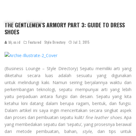
Home
Featured
THE GENTLEMEN’S ARMORY PART 3: GUIDE TO DRESS
SHOES
blj.co.id
Featured
Style Directory
Jul 3, 2015
(Business Lounge – Style Directory) Sepatu memiliki arti yang
diketahui secara luas adalah sesuatu yang digunakan
untuk melindungi kaki. Namun seiring berjalannya waktu dan
perkembangan teknologi, sepatu mempunyai arti yang lebih
yaitu perpaduan antara fungsi dan desain. Sepatu yang kita
ketahui kini datang dalam berupa ragam, bentuk, dan fungsi.
Dalam artikel ini saya ingin menceritakan secara singkat aspek
dan proses dari pembuatan sepatu kulit/
fine leather shoes
. Apa
yang membedakan sepatu dari ‘sepatu’, yang prosesnya berawal
dari metode pembuatan, bahan,
style
, dan tips untuk