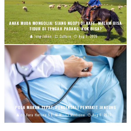
ANAK MUDA MONGOLIA: SIANG NGOPI DI KAFE, MALAM BISA
TIDUR DI TENGAH PADANG. KOK BISA?
Jong Johan
Culture
Aug 7, 2026
POLA MAKAN TEPAT, PENGENDALI PENYAKIT JANTUNG
dr. Vera Herlina,S.E.,M.M.
Medicine
Aug 6, 2026