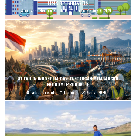
FISIK RP FANTASTIS
dr. Vera Herlina,S.E.,M.M.
Tech
Aug 7, 2026
81 TAHUN INDONESIA DAN TANTANGAN MEMBANGUN
EKONOMI PRODUKTIF
Fadjar Dewanto
Featured
Aug 7, 2026