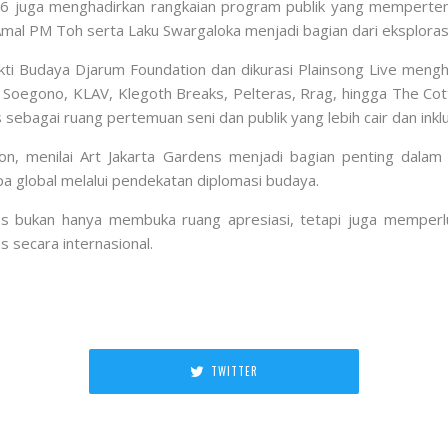
2026 juga menghadirkan rangkaian program publik yang mempertem
al PM Toh serta Laku Swargaloka menjadi bagian dari eksplorasi 
ti Budaya Djarum Foundation dan dikurasi Plainsong Live mengh
Jo Soegono, KLAV, Klegoth Breaks, Pelteras, Rrag, hingga The Co
ebagai ruang pertemuan seni dan publik yang lebih cair dan inklu
Zon
, menilai Art Jakarta Gardens menjadi bagian penting dala
a global melalui pendekatan diplomasi budaya.
ns bukan hanya membuka ruang apresiasi, tetapi juga memperlua
s secara internasional.
TWITTER