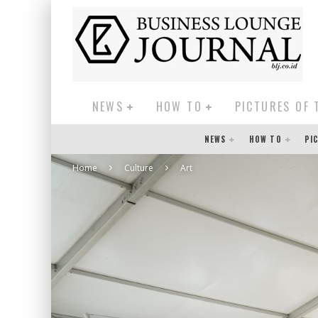
NEWS
HOW TO
PICTURES OF 
NEWS
HOW TO
PI
Home
Culture
Art