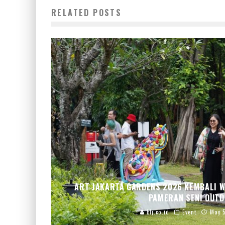
RELATED POSTS
ART JAKARTA GARDENS 2026 KEMBALI W
PAMERAN SENI OUT
blj.co.id
Event
May 5