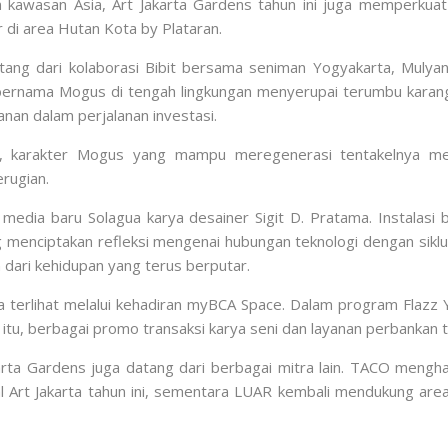
n kawasan Asia, Art Jakarta Gardens tahun ini juga memperkuat p
 di area
Hutan Kota by Plataran
.
atang dari kolaborasi Bibit bersama seniman Yogyakarta,
Mulya
 bernama Mogus di tengah lingkungan menyerupai terumbu karang. 
anan dalam perjalanan investasi.
bit, karakter Mogus yang mampu meregenerasi tentakelnya m
rugian.
si media baru Solagua karya desainer Sigit D. Pratama. Instala
g menciptakan refleksi mengenai hubungan teknologi dengan siklus 
 dari kehidupan yang terus berputar.
ga terlihat melalui kehadiran myBCA Space. Dalam program Flazz 
in itu, berbagai promo transaksi karya seni dan layanan perbankan
ta Gardens juga datang dari berbagai mitra lain. TACO mengha
 Art Jakarta tahun ini, sementara LUAR kembali mendukung area l