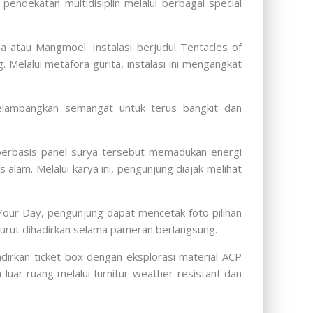
endekatan multidisiplin melalui berbagai special
na
atau Mangmoel. Instalasi berjudul Tentacles of
Melalui metafora gurita, instalasi ini mengangkat
elambangkan semangat untuk terus bangkit dan
si berbasis panel surya tersebut memadukan energi
alam. Melalui karya ini, pengunjung diajak melihat
Your Day, pengunjung dapat mencetak foto pilihan
 turut dihadirkan selama pameran berlangsung.
dirkan ticket box dengan eksplorasi material ACP
uar ruang melalui furnitur weather-resistant dan