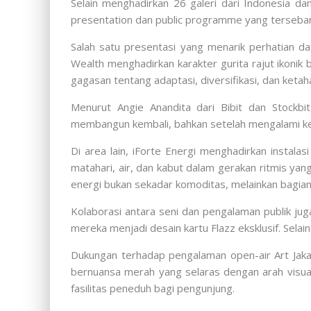
Selain menghadirkan 26 galeri dari Indonesia da
presentation dan public programme yang tersebar
Salah satu presentasi yang menarik perhatian d
Wealth menghadirkan karakter gurita rajut ikonik
gagasan tentang adaptasi, diversifikasi, dan ketah
Menurut Angie Anandita dari Bibit dan Stock
membangun kembali, bahkan setelah mengalami ke
Di area lain, iForte Energi menghadirkan instala
matahari, air, dan kabut dalam gerakan ritmis yan
energi bukan sekadar komoditas, melainkan bagian
Kolaborasi antara seni dan pengalaman publik ju
mereka menjadi desain kartu Flazz eksklusif. Sela
Dukungan terhadap pengalaman open-air Art Jakar
bernuansa merah yang selaras dengan arah visual
fasilitas peneduh bagi pengunjung.