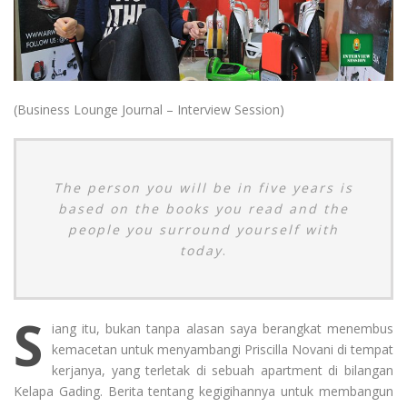
(Business Lounge Journal – Interview Session)
The person you will be in five years is
based on the books you read and the
people you surround yourself with
today
.
S
iang itu, bukan tanpa alasan saya berangkat menembus
kemacetan untuk menyambangi Priscilla Novani di tempat
kerjanya, yang terletak di sebuah apartment di bilangan
Kelapa Gading. Berita tentang kegigihannya untuk membangun