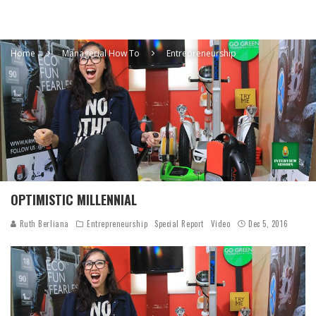
Home
Managerial How To
Entrepreneurship
OPTIMISTIC MILLENNIAL
Ruth Berliana
Entrepreneurship
Special Report
Video
Dec 5, 2016