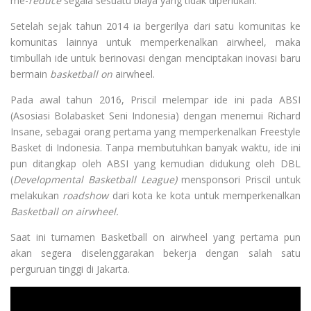
me-
reduce
segala sesuatu biaya yang tidak diperlukan.”
Setelah sejak tahun 2014 ia bergerilya dari satu komunitas ke
komunitas lainnya untuk memperkenalkan airwheel, maka
timbullah ide untuk berinovasi dengan menciptakan inovasi baru
bermain
basketball on
airwheel.
Pada awal tahun 2016, Priscil melempar ide ini pada ABSI
(Asosiasi Bolabasket Seni Indonesia) dengan menemui Richard
Insane, sebagai orang pertama yang memperkenalkan Freestyle
Basket di Indonesia. Tanpa membutuhkan banyak waktu, ide ini
pun ditangkap oleh ABSI yang kemudian didukung oleh DBL
(
Developmental Basketball League)
mensponsori Priscil untuk
melakukan
roadshow
dari kota ke kota untuk memperkenalkan
Basketball on
airwheel.
Saat ini turnamen Basketball on airwheel yang pertama pun
akan segera diselenggarakan bekerja dengan salah satu
perguruan tinggi di Jakarta.