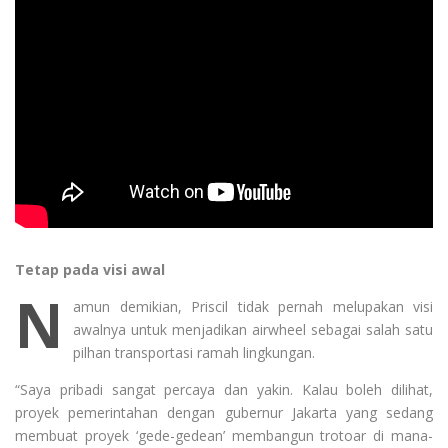
Tetap pada visi awal
N
amun demikian, Priscil tidak pernah melupakan visi
awalnya untuk menjadikan airwheel sebagai salah satu
pilhan transportasi ramah lingkungan.
“Saya pribadi sangat percaya dan yakin. Kalau boleh dilihat,
proyek pemerintahan dengan gubernur Jakarta yang sedang
membuat proyek ‘gede-gedean’ membangun trotoar di mana-