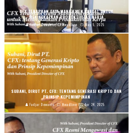
CFX TERAPKAN GAYA MANAJEMEN KASUAL UNTUK
MENINGKATKAN PRODUKTIVITAS KERJA
Fadjar Dewanto
Headline
May 5, 2025
SUBANI, DIRUT PT. CFX: TENTANG GENERASI KRIPTO DAN
PRINSIP KEPEMIMPINAN
Fadjar Dewanto
Headline
Apr 24, 2025