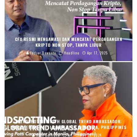
CFX RESMI MENGAWASI DAN MENCATAT PERDAGANGAN
KRIPTO NON STOP, TANPA LIBUR
Fadjar Dewanto
Headline
Apr 17, 2025
TRENDSPOTTING WITH GLOBAL TREND AMBASSADOR:
INTERVIEWING PATTI CARPENTER IN MANILA, PHILIPPINES
Ruth Berliana
Art
Nov 26, 2024