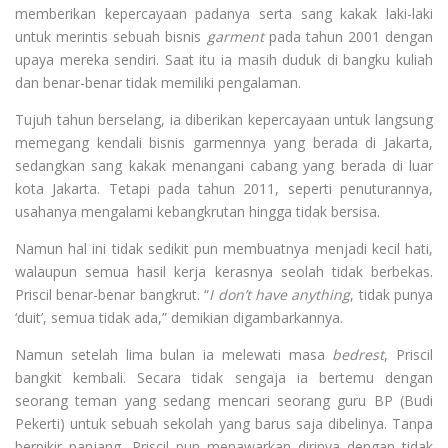
memberikan kepercayaan padanya serta sang kakak laki-laki
untuk merintis sebuah bisnis
garment
pada tahun 2001 dengan
upaya mereka sendiri. Saat itu ia masih duduk di bangku kuliah
dan benar-benar tidak memiliki pengalaman.
Tujuh tahun berselang, ia diberikan kepercayaan untuk langsung
memegang kendali bisnis garmennya yang berada di Jakarta,
sedangkan sang kakak menangani cabang yang berada di luar
kota Jakarta. Tetapi pada tahun 2011, seperti penuturannya,
usahanya mengalami kebangkrutan hingga tidak bersisa.
Namun hal ini tidak sedikit pun membuatnya menjadi kecil hati,
walaupun semua hasil kerja kerasnya seolah tidak berbekas.
Priscil benar-benar bangkrut. “
I don’t have anything
, tidak punya
‘duit’, semua tidak ada,” demikian digambarkannya.
Namun setelah lima bulan ia melewati masa
bedrest
, Priscil
bangkit kembali. Secara tidak sengaja ia bertemu dengan
seorang teman yang sedang mencari seorang guru BP (Budi
Pekerti) untuk sebuah sekolah yang barus saja dibelinya. Tanpa
berpikir panjang, Priscil pun menawarkan dirinya dengan tidak