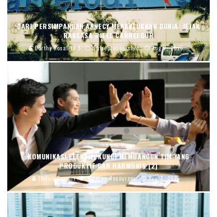
DARI PERSIMPANGAN ANNECY MENAKLUKKAN DUNIA: JEJAK
RAKSASA RITEL CARREFOUR
Dorthy Rosalita S
Entrepreneurship
Aug 7, 2026
KOMUNIKASI EFEKTIF, KUNCI MEMBANGUN TIM YANG
PRODUKTIF DAN HARMONIS (2)
Endah Caratri
Human Resources
Aug 7, 2026