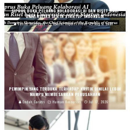
SIPRUS BUKA PELUANG KOLABORASI AI DAN RISET BAGI
UNIVERSITAS SERTA STARTUP INDONESIA
Daniel Sumbayak
Special Report
Video
Aug 3, 2026
PEMIMPIN YANG TERBUKA TERHADAP KRITIK DINILAI LEBIH
MAMPU MEMBESARKAN PERUSAHAAN
Endah Caratri
Human Resources
Jul 17, 2026