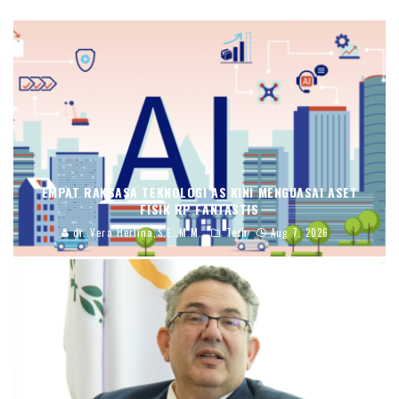
EMPAT RAKSASA TEKNOLOGI AS KINI MENGUASAI ASET
FISIK RP FANTASTIS
dr. Vera Herlina,S.E.,M.M.
Tech
Aug 7, 2026