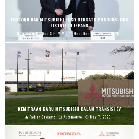
FOXCONN DAN MITSUBISHI FUSO BERSATU PRODUKSI BUS
LISTRIK DI JEPANG
dr. Vera Herlina,S.E.,M.M.
Headline
Jan 22, 2026
KEMITRAAN BARU MITSUBISHI DALAM TRANSISI EV
Fadjar Dewanto
Automotive
May 7, 2025