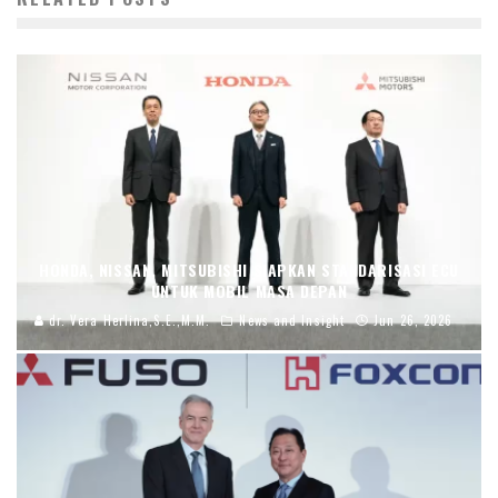
HONDA, NISSAN, MITSUBISHI SIAPKAN STANDARISASI ECU
UNTUK MOBIL MASA DEPAN
dr. Vera Herlina,S.E.,M.M.
News and Insight
Jun 26, 2026