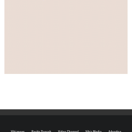
Vibiznews
Berita Daerah
Video Channel
Vibiz Media
Advertise