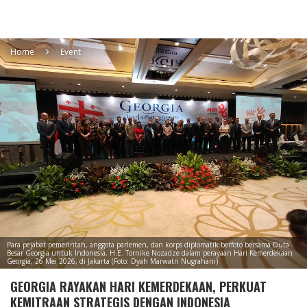
Home
Event
Para pejabat pemerintah, anggota parlemen, dan korps diplomatik berfoto bersama Duta
Besar Georgia untuk Indonesia, H.E. Tornike Nozadze dalam perayaan Hari Kemerdekaan
Georgia, 26 Mei 2026, di Jakarta (Foto: Dyah Marwatri Nugrahani)
GEORGIA RAYAKAN HARI KEMERDEKAAN, PERKUAT
KEMITRAAN STRATEGIS DENGAN INDONESIA