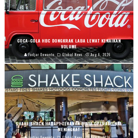
COCA-COLA HBC DONGKRAK LABA LEWAT KENAIKAN
VOLUME
Fadjar Dewanto
Global News
Aug 6, 2026
SHAKE SHACK HADAPI TEKANAN BIAYA OPERASIONAL
MENINGKAT
Fadjar Dewanto
Global News
Aug 6, 2026