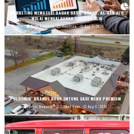
MARKETING MEMASUKI BABAK BARU: BRAND, AI, DAN AEO
MULAI MENGALAHKAN SEKADAR KLIK
Ruth Berliana
Headline
Aug 7, 2026
BLOOMIN’ BRANDS RAUP UNTUNG DARI MENU PREMIUM
Fadjar Dewanto
Global News
Aug 6, 2026