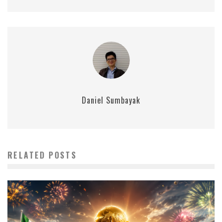
Daniel Sumbayak
RELATED POSTS