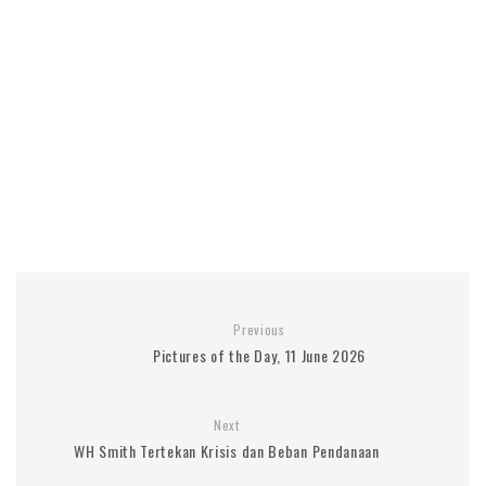
Previous
Pictures of the Day, 11 June 2026
Next
WH Smith Tertekan Krisis dan Beban Pendanaan