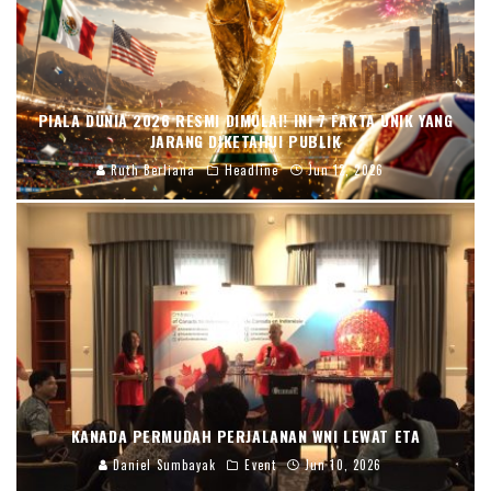
PIALA DUNIA 2026 RESMI DIMULAI! INI 7 FAKTA UNIK YANG
JARANG DIKETAHUI PUBLIK
Ruth Berliana
Headline
Jun 12, 2026
KANADA PERMUDAH PERJALANAN WNI LEWAT ETA
Daniel Sumbayak
Event
Jun 10, 2026