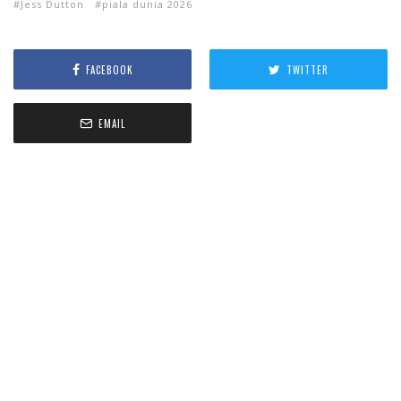
Jess Dutton
piala dunia 2026
FACEBOOK
TWITTER
EMAIL