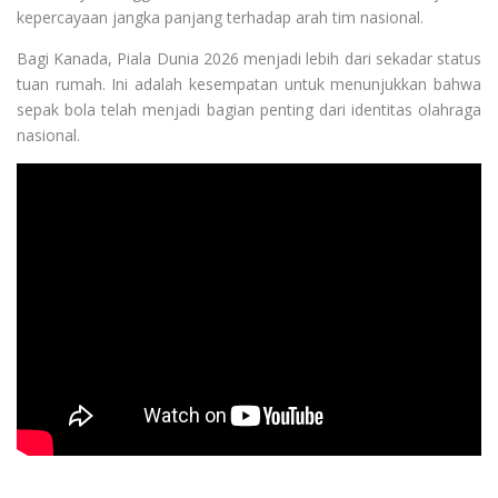
kepercayaan jangka panjang terhadap arah tim nasional.
Bagi Kanada, Piala Dunia 2026 menjadi lebih dari sekadar status
tuan rumah. Ini adalah kesempatan untuk menunjukkan bahwa
sepak bola telah menjadi bagian penting dari identitas olahraga
nasional.