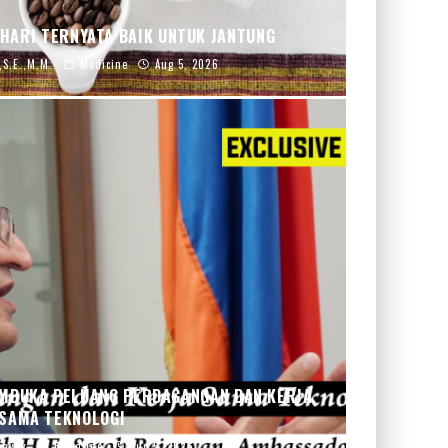
 HARI TERNYATA BAIK UNTUK JANTUNG
,S.E.,M.M.
Medicine
Aug 5, 2026
MBUKA PELUANG PERDAGANGAN DAN KERJA
SAMA TEKNOLOGI
bayak
Headline
Aug 5, 2026