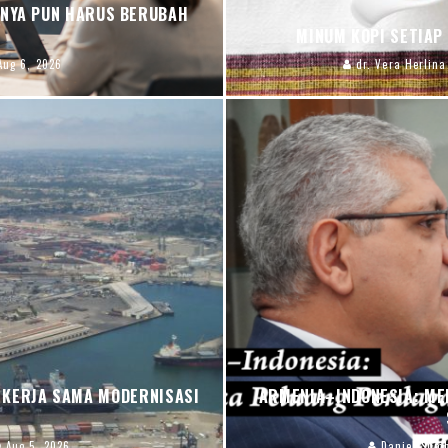
INYA PUN HARUS BERUBAH
MINUM KOPI SETIAP
Aug 6, 2026
dr. Vera Herlina
 KERJA SAMA MODERNISASI
ARMENIA–INDONESIA: ME
Aug 5, 2026
Daniel Sum