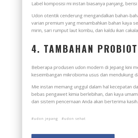
Label komposisi mi instan biasanya panjang, berisi
Udon otentik cenderung mengandalkan bahan-bahan 
varian premium yang menambahkan bahan kaya serat
mirin, sari rumput laut kombu, dan kaldu ikan ca
4. TAMBAHAN PROBIO
Beberapa produsen udon modern di Jepang kini me
keseimbangan mikrobioma usus dan mendukung day
Mie instan memang unggul dalam hal kecepatan dan
bebas pengawet kimia berlebihan, dan kaya umami a
dan sistem pencernaan Anda akan berterima kasih
udon jepang
udon sehat