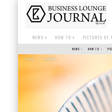
NEWS
HOW TO
PICTURES OF 
NEWS
HOW TO
PI
Home
Headline