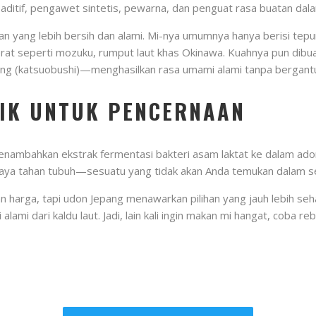
 aditif, pengawet sintetis, pewarna, dan penguat rasa buatan dala
yang lebih bersih dan alami. Mi-nya umumnya hanya berisi tepun
 seperti mozuku, rumput laut khas Okinawa. Kuahnya pun dibuat 
kalang (katsuobushi)—menghasilkan rasa umami alami tanpa bergan
TIK UNTUK PENCERNAAN
nambahkan ekstrak fermentasi bakteri asam laktat ke dalam adon
a tahan tubuh—sesuatu yang tidak akan Anda temukan dalam seb
 harga, tapi udon Jepang menawarkan pilihan yang jauh lebih se
lami dari kaldu laut. Jadi, lain kali ingin makan mi hangat, co
.