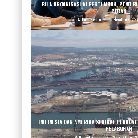
BILA ORGANISASI AI BERTUMBUH, PENDIR
PERAN
Ruth Berliana
Headline
INDONESIA DAN AMERIKA SERIKAT PERKUAT
PELABUHAN
Daniel Sumbayak
Headline