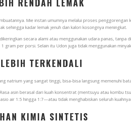
EBIH RENDAH LEMAK
mbuatannya. Mie instan umumnya melalui proses penggorengan kil
ak sehingga kadar lemak jenuh dan kalori kosongnya meningkat.
 dikeringkan secara alami atau menggunakan udara panas, tanpa d
 1 gram per porsi. Selain itu Udon juga tidak menggunakan miny
LEBIH TERKENDALI
ng natrium yang sangat tinggi, bisa-bisa langsung memenuhi bat
 Rasa asin berasal dari kuah konsentrat (mentsuyu atau kombu ts
rasio air 1:5 hingga 1:7—atau tidak menghabiskan seluruh kuahn
HAN KIMIA SINTETIS