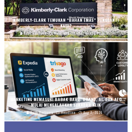
KIMBERLY-CLARK TEMUKAN “BAHAN EMAS” PENGGANTI
KAYU?
Ruth Berliana
News and Insight
Aug 7, 2026
MARKETING MEMASUKI BABAK BARU: BRAND, AI, DAN AEO
MULAI MENGALAHKAN SEKADAR KLIK
Ruth Berliana
Headline
Aug 7, 2026