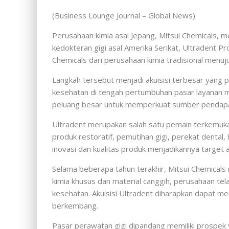
(Business Lounge Journal – Global News)
Perusahaan kimia asal Jepang, Mitsui Chemicals,
kedokteran gigi asal Amerika Serikat, Ultradent Pro
Chemicals dari perusahaan kimia tradisional menuju
Langkah tersebut menjadi akuisisi terbesar yang 
kesehatan di tengah pertumbuhan pasar layanan m
peluang besar untuk memperkuat sumber pendapatan 
Ultradent merupakan salah satu pemain terkemuka di
produk restoratif, pemutihan gigi, perekat dental,
inovasi dan kualitas produk menjadikannya target a
Selama beberapa tahun terakhir, Mitsui Chemical
kimia khusus dan material canggih, perusahaan tel
kesehatan. Akuisisi Ultradent diharapkan dapat m
berkembang.
Pasar perawatan gigi dipandang memiliki prospek