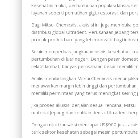
kesehatan mulut, pertumbuhan populasi lansia, s
layanan seperti pemutihan gigi, restorasi, dan pe
Bagi Mitsui Chemicals, akuisisi ini juga membuka 
distribusi global Ultradent. Perusahaan Jepang t
produk-produk baru yang lebih inovatif bagi industr
Selain memperluas jangkauan bisnis kesehatan, tra
pertumbuhan di luar negeri. Dengan pasar domes
relatif lambat, banyak perusahaan besar memilih me
Analis menilai langkah Mitsui Chemicals menunjukk
menawarkan margin lebih tinggi dan pertumbuhan j
memiliki permintaan yang terus meningkat seiring
Jika proses akuisisi berjalan sesuai rencana, Mits
material Jepang dan keahlian dental Ultradent berp
Dengan nilai transaksi mencapai US$900 juta, akui
tarik sektor kesehatan sebagai mesin pertumbuha