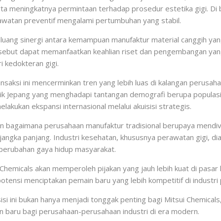
erta meningkatnya permintaan terhadap prosedur estetika gigi. 
rawatan preventif mengalami pertumbuhan yang stabil.
peluang sinergi antara kemampuan manufaktur material canggih yang
ersebut dapat memanfaatkan keahlian riset dan pengembangan yang
i kedokteran gigi.
nsaksi ini mencerminkan tren yang lebih luas di kalangan perusah
tik Jepang yang menghadapi tantangan demografi berupa popula
lakukan ekspansi internasional melalui akuisisi strategis.
an bagaimana perusahaan manufaktur tradisional berupaya mendive
angka panjang. Industri kesehatan, khususnya perawatan gigi, di
 perubahan gaya hidup masyarakat.
ui Chemicals akan memperoleh pijakan yang jauh lebih kuat di pasar
otensi menciptakan pemain baru yang lebih kompetitif di industri 
sisi ini bukan hanya menjadi tonggak penting bagi Mitsui Chemica
n baru bagi perusahaan-perusahaan industri di era modern.