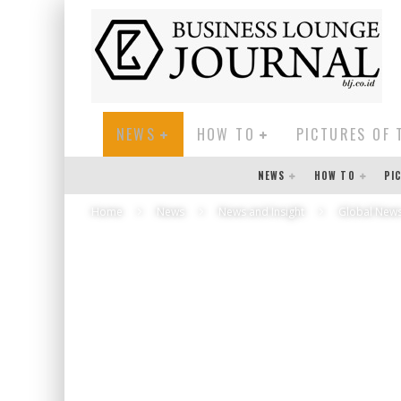
NEWS
HOW TO
PICTURES OF 
NEWS
HOW TO
PI
Home
News
News and Insight
Global New