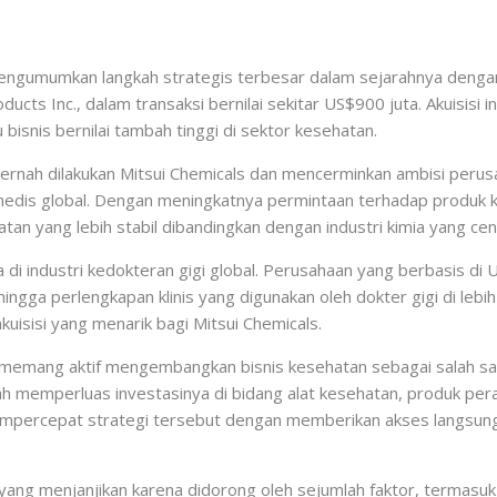
 mengumumkan langkah strategis terbesar dalam sejarahnya denga
ducts Inc., dalam transaksi bernilai sekitar US$900 juta. Akuisisi
 bisnis bernilai tambah tinggi di sektor kesehatan.
pernah dilakukan Mitsui Chemicals dan mencerminkan ambisi perus
edis global. Dengan meningkatnya permintaan terhadap produk k
yang lebih stabil dibandingkan dengan industri kimia yang cende
 industri kedokteran gigi global. Perusahaan yang berbasis di Uta
 hingga perlengkapan klinis yang digunakan oleh dokter gigi di leb
kuisisi yang menarik bagi Mitsui Chemicals.
s memang aktif mengembangkan bisnis kesehatan sebagai salah sa
ah memperluas investasinya di bidang alat kesehatan, produk pera
empercepat strategi tersebut dengan memberikan akses langsung 
 yang menjanjikan karena didorong oleh sejumlah faktor, termas