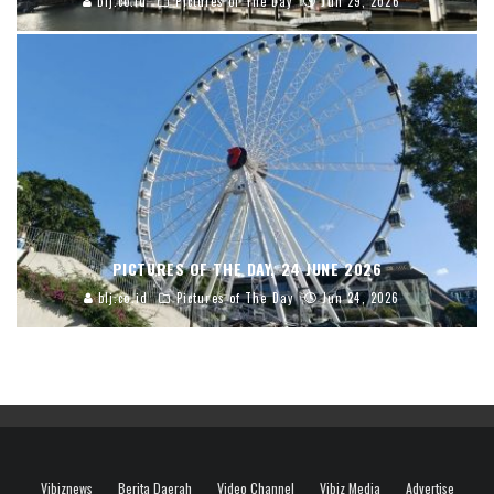
blj.co.id
Pictures of The Day
Jun 29, 2026
PICTURES OF THE DAY, 24 JUNE 2026
blj.co.id
Pictures of The Day
Jun 24, 2026
Vibiznews
Berita Daerah
Video Channel
Vibiz Media
Advertise