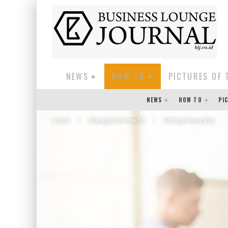
NEWS
HOW TO
PICTURES OF 
NEWS
HOW TO
PI
Home
Managerial How To
Entrepreneurship