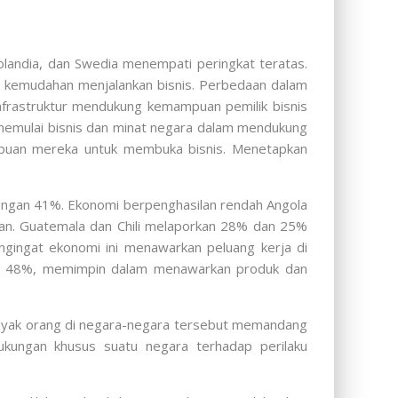
landia, dan Swedia menempati peringkat teratas.
uk kemudahan menjalankan bisnis. Perbedaan dalam
n infrastruktur mendukung kemampuan pemilik bisnis
 memulai bisnis dan minat negara dalam mendukung
mpuan mereka untuk membuka bisnis. Menetapkan
 dengan 41%. Ekonomi berpenghasilan rendah Angola
ilan. Guatemala dan Chili melaporkan 28% dan 25%
ngingat ekonomi ini menawarkan peluang kerja di
ing 48%, memimpin dalam menawarkan produk dan
banyak orang di negara-negara tersebut memandang
ukungan khusus suatu negara terhadap perilaku