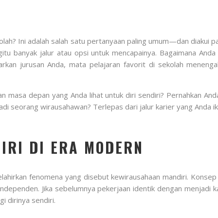
kolah? Ini adalah salah satu pertanyaan paling umum—dan diakui p
egitu banyak jalur atau opsi untuk mencapainya. Bagaimana Anda
rkan jurusan Anda, mata pelajaran favorit di sekolah menenga
kan masa depan yang Anda lihat untuk diri sendiri? Pernahkan An
adi seorang wirausahawan? Terlepas dari jalur karier yang Anda i
IRI DI ERA MODERN
ahirkan fenomena yang disebut kewirausahaan mandiri. Konsep in
 independen. Jika sebelumnya pekerjaan identik dengan menjadi k
 dirinya sendiri.