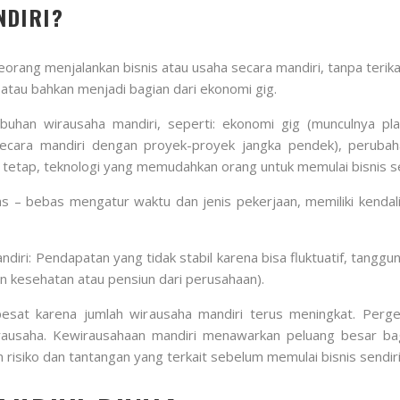
NDIRI?
eorang menjalankan bisnis atau usaha secara mandiri, tanpa teri
e, atau bahkan menjadi bagian dari ekonomi gig.
an wirausaha mandiri, seperti: ekonomi gig (munculnya plat
cara mandiri dengan proyek-proyek jangka pendek), perubaha
tetap, teknologi yang memudahkan orang untuk memulai bisnis se
tas – bebas mengatur waktu dan jenis pekerjaan, memiliki kendal
ri: Pendapatan yang tidak stabil karena bisa fluktuatif, tanggu
an kesehatan atau pensiun dari perusahaan).
esat karena jumlah wirausaha mandiri terus meningkat. Perges
ausaha. Kewirausahaan mandiri menawarkan peluang besar bagi
siko dan tantangan yang terkait sebelum memulai bisnis sendiri