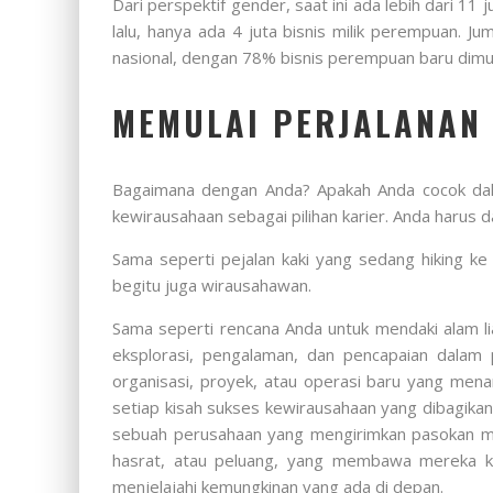
Dari perspektif gender, saat ini ada lebih dari 11 
lalu, hanya ada 4 juta bisnis milik perempuan. J
nasional, dengan 78% bisnis perempuan baru dimul
MEMULAI PERJALANAN
Bagaimana dengan Anda? Apakah Anda cocok dal
kewirausahaan sebagai pilihan karier. Anda harus
Sama seperti pejalan kaki yang sedang hiking k
begitu juga wirausahawan.
Sama seperti rencana Anda untuk mendaki alam li
eksplorasi, pengalaman, dan pencapaian dalam pe
organisasi, proyek, atau operasi baru yang mena
setiap kisah sukses kewirausahaan yang dibagika
sebuah perusahaan yang mengirimkan pasokan m
hasrat, atau peluang, yang membawa mereka k
menjelajahi kemungkinan yang ada di depan.