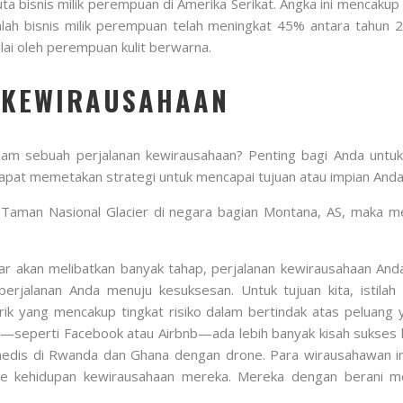
juta bisnis milik perempuan di Amerika Serikat. Angka ini mencakup 
umlah bisnis milik perempuan telah meningkat 45% antara tahun 20
ai oleh perempuan kulit berwarna.
 KEWIRAUSAHAAN
am sebuah perjalanan kewirausahaan? Penting bagi Anda untuk
 dapat memetakan strategi untuk mencapai tujuan atau impian Anda
e Taman Nasional Glacier di negara bagian Montana, AS, maka m
ar akan melibatkan banyak tahap, perjalanan kewirausahaan And
rjalanan Anda menuju kesuksesan. Untuk tujuan kita, istilah 
rik yang mencakup tingkat risiko dalam bertindak atas peluan
n—seperti Facebook atau Airbnb—ada lebih banyak kisah sukses ke
edis di Rwanda dan Ghana dengan drone. Para wirausahawan i
e kehidupan kewirausahaan mereka. Mereka dengan berani me