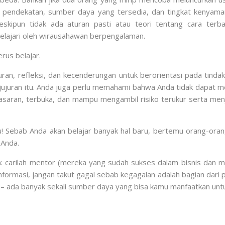
ide, pendekatan, sumber daya yang tersedia, dan tingkat keny
kipun tidak ada aturan pasti atau teori tentang cara terbai
pelajari oleh wirausahawan berpengalaman.
rus belajar.
ran, refleksi, dan kecenderungan untuk berorientasi pada tindak
ejujuran itu. Anda juga perlu memahami bahwa Anda tidak dapat m
asaran, terbuka, dan mampu mengambil risiko terukur serta me
! Sebab Anda akan belajar banyak hal baru, bertemu orang-oran
 Anda.
 carilah mentor (mereka yang sudah sukses dalam bisnis dan mi
masi, jangan takut gagal sebab kegagalan adalah bagian dari pr
 – ada banyak sekali sumber daya yang bisa kamu manfaatkan untu