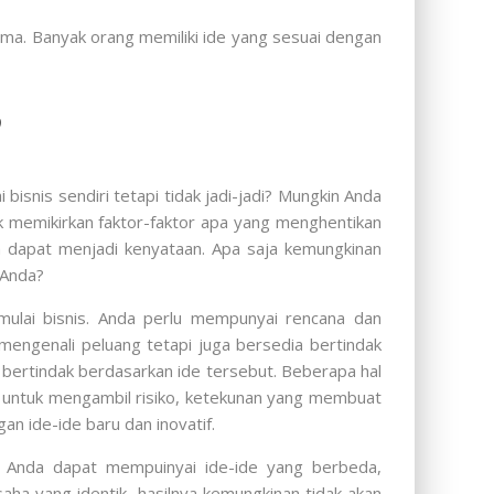
a. Banyak orang memiliki ide yang sesuai dengan
?
snis sendiri tetapi tidak jadi-jadi? Mungkin Anda
k memikirkan faktor-faktor apa yang menghentikan
 dapat menjadi kenyataan. Apa saja kemungkinan
 Anda?
ulai bisnis. Anda perlu mempunyai rencana dan
mengenali peluang tetapi juga bersedia bertindak
k bertindak berdasarkan ide tersebut. Beberapa hal
ut untuk mengambil risiko, ketekunan yang membuat
an ide-ide baru dan inovatif.
. Anda dapat mempuinyai ide-ide yang berbeda,
a yang identik, hasilnya kemungkinan tidak akan