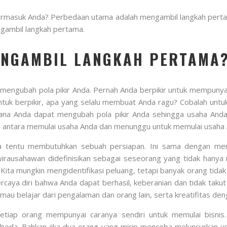
ermasuk Anda? Perbedaan utama adalah mengambil langkah pertam
ngambil langkah pertama.
ENGAMBIL LANGKAH PERTAMA
engubah pola pikir Anda. Pernah Anda berpikir untuk mempunyai bi
tuk berpikir, apa yang selalu membuat Anda ragu? Cobalah untu
mana Anda dapat mengubah pola pikir Anda sehingga usaha Anda
 antara memulai usaha Anda dan menunggu untuk memulai usaha
 tentu membutuhkan sebuah persiapan. Ini sama dengan mem
irausahawan didefinisikan sebagai seseorang yang tidak hanya 
 Kita mungkin mengidentifikasi peluang, tetapi banyak orang tida
rcaya diri bahwa Anda dapat berhasil, keberanian dan tidak tak
u belajar dari pengalaman dan orang lain, serta kreatifitas deng
Setiap orang mempunyai caranya sendiri untuk memulai bisnis
da. Bahkan jika dua orang yang mirip mencoba meluncurkan usah