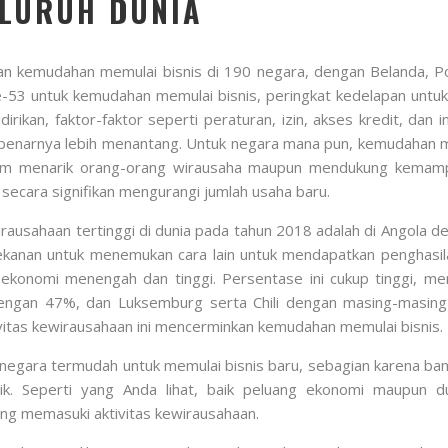
ELURUH DUNIA
 kemudahan memulai bisnis di 190 negara, dengan Belanda, Po
e-53 untuk kemudahan memulai bisnis, peringkat kedelapan unt
dirikan, faktor-faktor seperti peraturan, izin, akses kredit, da
 sebenarnya lebih menantang. Untuk negara mana pun, kemudahan
dalam menarik orang-orang wirausaha maupun mendukung kema
secara signifikan mengurangi jumlah usaha baru.
irausahaan tertinggi di dunia pada tahun 2018 adalah di Angola
n tekanan untuk menemukan cara lain untuk mendapatkan penghas
 ekonomi menengah dan tinggi. Persentase ini cukup tinggi, me
a dengan 47%, dan Luksemburg serta Chili dengan masing-mas
ivitas kewirausahaan ini mencerminkan kemudahan memulai bisnis.
i negara termudah untuk memulai bisnis baru, sebagian karena 
k. Seperti yang Anda lihat, baik peluang ekonomi maupun d
ng memasuki aktivitas kewirausahaan.