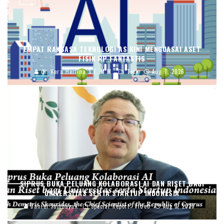
EMPAT RAKSASA TEKNOLOGI AS KINI MENGUASAI ASET
FISIK RP FANTASTIS
dr. Vera Herlina,S.E.,M.M.
Tech
Aug 7, 2026
SIPRUS BUKA PELUANG KOLABORASI AI DAN RISET BAGI
UNIVERSITAS SERTA STARTUP INDONESIA
Daniel Sumbayak
Special Report
Video
Aug 3, 2026