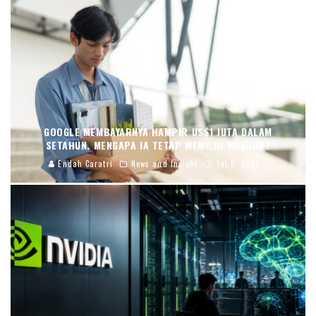
GOOGLE MEMBAYARNYA HAMPIR US$1 JUTA DALAM
SETAHUN. MENGAPA IA TETAP MEMILIH MUNDUR?
Endah Caratri
News and Insight
Jul 9, 2026