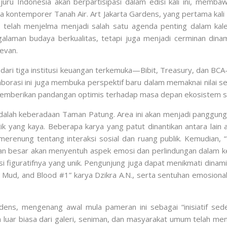
juru Indonesia akan berpartisipasi dalam edisi kali ini, mem
upa kontemporer Tanah Air. Art Jakarta Gardens, yang pertama ka
i telah menjelma menjadi salah satu agenda penting dalam kal
aman budaya berkualitas, tetapi juga menjadi cerminan dina
evan.
i dari tiga institusi keuangan terkemuka—Bibit, Treasury, dan B
laborasi ini juga membuka perspektif baru dalam memaknai nilai s
emberikan pandangan optimis terhadap masa depan ekosistem s
 adalah keberadaan Taman Patung. Area ini akan menjadi panggu
k yang kaya. Beberapa karya yang patut dinantikan antara lain a
renung tentang interaksi sosial dan ruang publik. Kemudian, “
inan besar akan menyentuh aspek emosi dan perlindungan dalam ke
si figuratifnya yang unik. Pengunjung juga dapat menikmati dinam
e, Mud, and Blood #1” karya Dzikra A.N., serta sentuhan emosiona
Gardens, mengenang awal mula pameran ini sebagai “inisiatif se
uar biasa dari galeri, seniman, dan masyarakat umum telah men