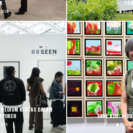
K
PAM
 2026
blj.co
I MEDIUM KERTAS DALAM
EMPORER
ANNE KOH: HIDU
 2026
Ruth Be