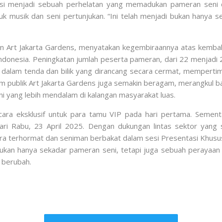
usi menjadi sebuah perhelatan yang memadukan pameran seni de
 musik dan seni pertunjukan. “Ini telah menjadi bukan hanya se
 Art Jakarta Gardens, menyatakan kegembiraannya atas kembali
ndonesia. Peningkatan jumlah peserta pameran, dari 22 menjadi 2
n dalam tenda dan bilik yang dirancang secara cermat, memperti
publik Art Jakarta Gardens juga semakin beragam, merangkul bai
 yang lebih mendalam di kalangan masyarakat luas.
cara eksklusif untuk para tamu VIP pada hari pertama. Semen
ari Rabu, 23 April 2025. Dengan dukungan lintas sektor yang 
ra terhormat dan seniman berbakat dalam sesi Presentasi Khusus y
 bukan hanya sekadar pameran seni, tetapi juga sebuah perayaan 
 berubah.