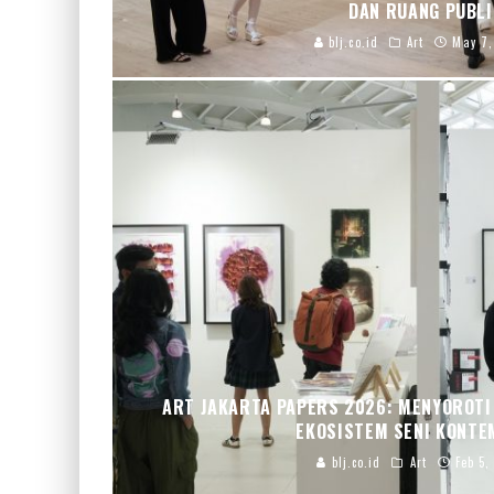
DAN RUANG PUBLI
blj.co.id
Art
May 7,
ART JAKARTA PAPERS 2026: MENYOROT
EKOSISTEM SENI KONT
blj.co.id
Art
Feb 5,