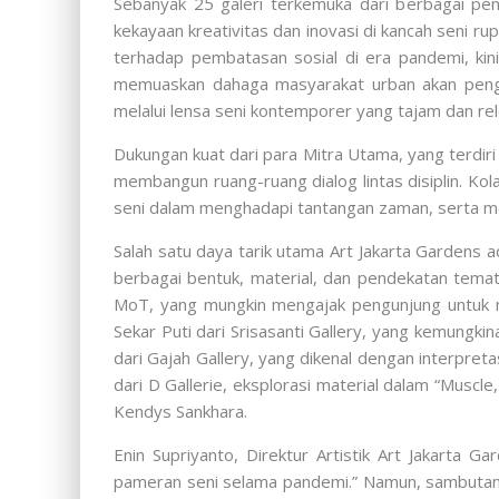
Sebanyak 25 galeri terkemuka dari berbagai pen
kekayaan kreativitas dan inovasi di kancah seni r
terhadap pembatasan sosial di era pandemi, kin
memuaskan dahaga masyarakat urban akan pengal
melalui lensa seni kontemporer yang tajam dan rel
Dukungan kuat dari para Mitra Utama, yang terdir
membangun ruang-ruang dialog lintas disiplin. Ko
seni dalam menghadapi tantangan zaman, serta m
Salah satu daya tarik utama Art Jakarta Gardens
berbagai bentuk, material, dan pendekatan temati
MoT, yang mungkin mengajak pengunjung untuk me
Sekar Puti dari Srisasanti Gallery, yang kemungk
dari Gajah Gallery, yang dikenal dengan interpreta
dari D Gallerie, eksplorasi material dalam “Muscl
Kendys Sankhara.
Enin Supriyanto, Direktur Artistik Art Jakarta 
pameran seni selama pandemi.” Namun, sambutan l