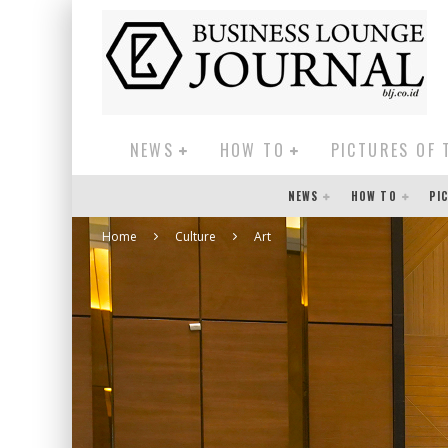
NEWS
HOW TO
PICTURES OF 
NEWS
HOW TO
PI
Home
Culture
Art