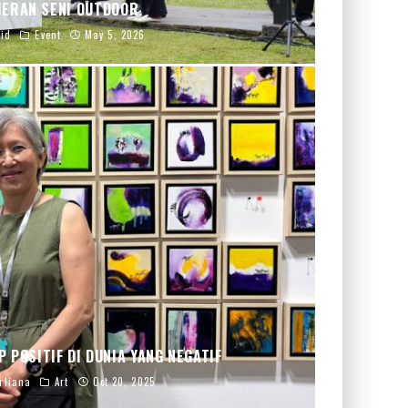
ERAN SENI OUTDOOR
.id
Event
May 5, 2026
P POSITIF DI DUNIA YANG NEGATIF
rliana
Art
Oct 20, 2025