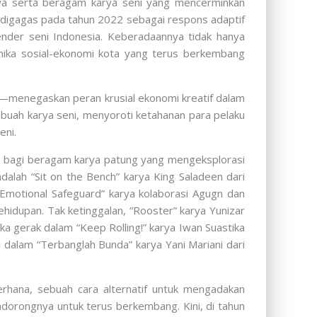
bawa serta beragam karya seni yang mencerminkan
li digagas pada tahun 2022 sebagai respons adaptif
ender seni Indonesia. Keberadaannya tidak hanya
mika sosial-ekonomi kota yang terus berkembang
CA—menegaskan peran krusial ekonomi kreatif dalam
ebuah karya seni, menyoroti ketahanan para pelaku
eni.
ng bagi beragam karya patung yang mengeksplorasi
dalah “Sit on the Bench” karya King Saladeen dari
Emotional Safeguard” karya kolaborasi Agugn dan
hidupan. Tak ketinggalan, “Rooster” karya Yunizar
ika gerak dalam “Keep Rolling!” karya Iwan Suastika
l dalam “Terbanglah Bunda” karya Yani Mariani dari
derhana, sebuah cara alternatif untuk mengadakan
dorongnya untuk terus berkembang. Kini, di tahun