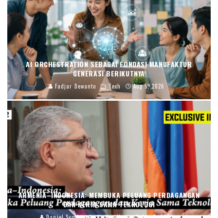
AI ORCHESTRATION SEBAGAI FONDASI MANUFAKTUR
GENERASI BERIKUTNYA
Fadjar Dewanto
Tech
Aug 5, 2026
ARMENIA–INDONESIA: MEMBUKA PELUANG PERDAGANGAN
DAN KERJA SAMA TEKNOLOGI
Daniel Sumbayak
Headline
Aug 5, 2026