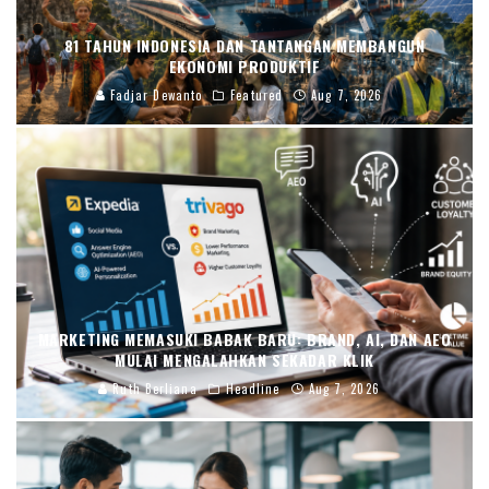
81 TAHUN INDONESIA DAN TANTANGAN MEMBANGUN
EKONOMI PRODUKTIF
Fadjar Dewanto
Featured
Aug 7, 2026
MARKETING MEMASUKI BABAK BARU: BRAND, AI, DAN AEO
MULAI MENGALAHKAN SEKADAR KLIK
Ruth Berliana
Headline
Aug 7, 2026