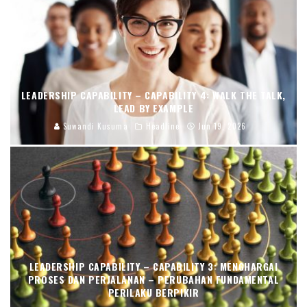
LEADERSHIP CAPABILITY – CAPABILITY 4: WALK THE TALK,
LEAD BY EXAMPLE
Suwandi Kusuma
Headline
Jun 19, 2026
LEADERSHIP CAPABILITY – CAPABILITY 3: MENGHARGAI
PROSES DAN PERJALANAN – PERUBAHAN FUNDAMENTAL
PERILAKU BERPIKIR