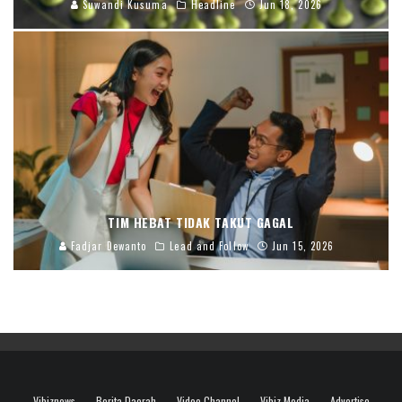
Suwandi Kusuma
Headline
Jun 18, 2026
TIM HEBAT TIDAK TAKUT GAGAL
Fadjar Dewanto
Lead and Follow
Jun 15, 2026
Vibiznews
Berita Daerah
Video Channel
Vibiz Media
Advertise