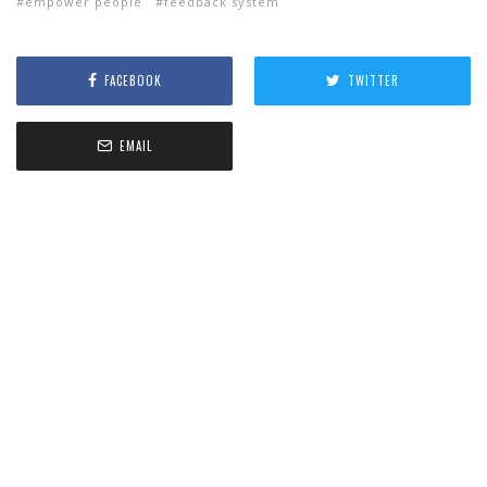
empower people
feedback system
FACEBOOK
TWITTER
EMAIL