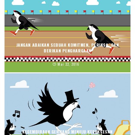
JANGAN ABAIKAN SEBUAH KOMITMEN, PERIKSA, DAN
BERIKAN PENGHARGAAN
Ruth Berliana
Human Resources
Managerial How To
Mar 22, 2016
KEGEMBIRAAN GERBANG MENUJU KESUKSESAN