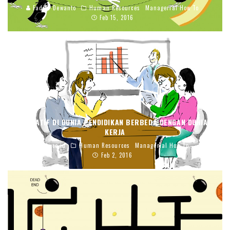
Fadjar Dewanto
Human Resources
Managerial How To
Feb 15, 2016
KREATIF DI DUNIA PENDIDIKAN BERBEDA DENGAN DUNIA
KERJA
blj.co.id
Human Resources
Managerial How To
Feb 2, 2016