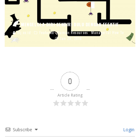
MENGELOLA DIRI SENDIRI DULU DENGAN EFEKTIF
blj.co.id
Featured
Human Resources
Managerial How To
Jan 29, 2016
0
Article Rating
Subscribe
Login