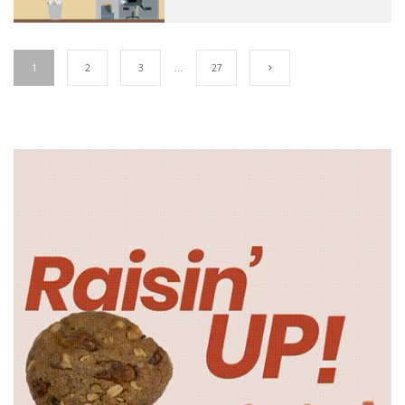
1
2
3
…
27