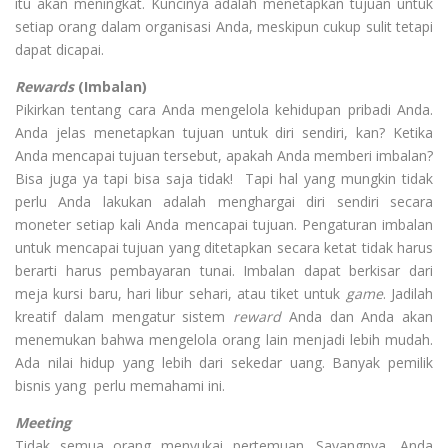
itu akan meningkat. Kuncinya adalah menetapkan tujuan untuk
setiap orang dalam organisasi Anda, meskipun cukup sulit tetapi
dapat dicapai.
Rewards
(Imbalan)
Pikirkan tentang cara Anda mengelola kehidupan pribadi Anda.
Anda jelas menetapkan tujuan untuk diri sendiri, kan? Ketika
Anda mencapai tujuan tersebut, apakah Anda memberi imbalan?
Bisa juga ya tapi bisa saja tidak! Tapi hal yang mungkin tidak
perlu Anda lakukan adalah menghargai diri sendiri secara
moneter setiap kali Anda mencapai tujuan. Pengaturan imbalan
untuk mencapai tujuan yang ditetapkan secara ketat tidak harus
berarti harus pembayaran tunai. Imbalan dapat berkisar dari
meja kursi baru, hari libur sehari, atau tiket untuk
game
. Jadilah
kreatif dalam mengatur sistem
reward
Anda dan Anda akan
menemukan bahwa mengelola orang lain menjadi lebih mudah.
Ada nilai hidup yang lebih dari sekedar uang. Banyak pemilik
bisnis yang perlu memahami ini.
Meeting
Tidak semua orang menyukai pertemuan. Sayangnya, Anda