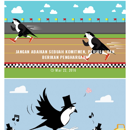
JANGAN ABAIKAN SEBUAH KOMITMEN, PERIKSA, DAN
BERIKAN PENGHARGAAN
Ruth Berliana
Human Resources
Managerial How To
Mar 22, 2016