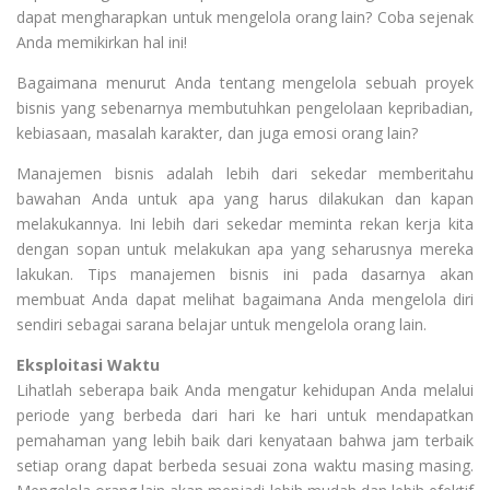
dapat mengharapkan untuk mengelola orang lain? Coba sejenak
Anda memikirkan hal ini!
Bagaimana menurut Anda tentang mengelola sebuah proyek
bisnis yang sebenarnya membutuhkan pengelolaan kepribadian,
kebiasaan, masalah karakter, dan juga emosi orang lain?
Manajemen bisnis adalah lebih dari sekedar memberitahu
bawahan Anda untuk apa yang harus dilakukan dan kapan
melakukannya. Ini lebih dari sekedar meminta rekan kerja kita
dengan sopan untuk melakukan apa yang seharusnya mereka
lakukan. Tips manajemen bisnis ini pada dasarnya akan
membuat Anda dapat melihat bagaimana Anda mengelola diri
sendiri sebagai sarana belajar untuk mengelola orang lain.
Eksploitasi Waktu
Lihatlah seberapa baik Anda mengatur kehidupan Anda melalui
periode yang berbeda dari hari ke hari untuk mendapatkan
pemahaman yang lebih baik dari kenyataan bahwa jam terbaik
setiap orang dapat berbeda sesuai zona waktu masing masing.