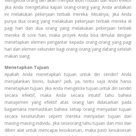
Mengelola orang lain akan menjadi lebih mudah dan lebih efektif
jika Anda mengetahui kapan orang-orang yang Anda andalkan
ini melakukan pekerjaan terbaik mereka. Misalnya, jika Anda
punya dua orang yang melakukan pekerjaan terbaik mereka di
pagi hari dan dua orang yang melakukan pekerjaan terbaik
mereka di sore hari, maka proyek Anda bisa dimulai dengan
menetapkan elemen pengantar kepada orang-orang yang pagi
hari dan elemen sekunder bagi orang-orang yang datang setelah
makan siang.
Menetapkan Tujuan
Apakah Anda menetapkan tujuan untuk diri sendiri? Anda
menjalankan bisnis, bukan? Jadi, ya, tentu saja Anda harus
menetapkan tujuan. Jika Anda mengelola tujuan untuk diri sendiri
secara efektif, maka Anda secara intuitif tahu bahwa
manajemen yang efektif atas orang lain didasarkan pada
bagaimana memastikan bahwa setiap orang menyadari tujuan
secara keseluruhan seperti mereka menyadari tujuan dari
masing-masing individu. Jika seseorang tahu tujuan dan misi dan
diberi alat untuk mencapai kesuksesan, maka pasti kesuksesan