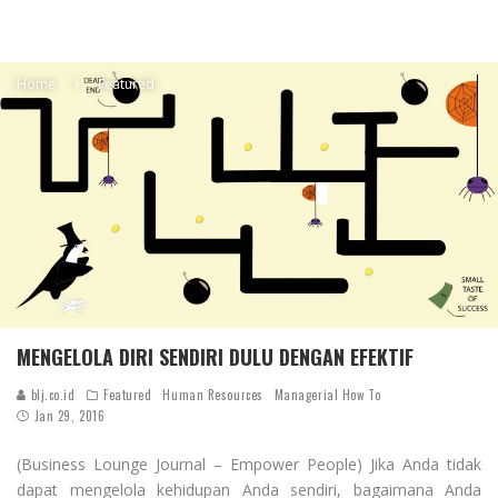
Home
Featured
MENGELOLA DIRI SENDIRI DULU DENGAN EFEKTIF
blj.co.id
Featured
Human Resources
Managerial How To
Jan 29, 2016
(Business Lounge Journal – Empower People) Jika Anda tidak
dapat mengelola kehidupan Anda sendiri, bagaimana Anda