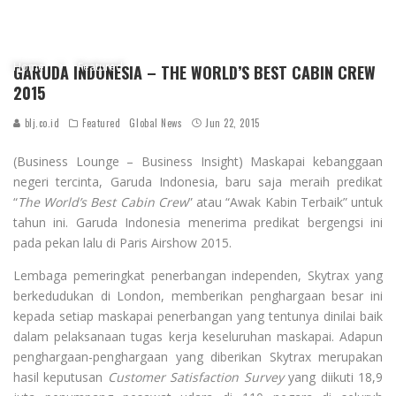
Garuda Indonesia kembali berhasil meraih penghargaan ÒThe WorldÕs Best Cabin Crew
2015Ó dari Skytrax - lembaga pemeringkat penerbangan independen yang berkedudukan
di London, penghargaan ini merupakan penghargaan kedua kalinya yang diterima.
ANTARA FOTO/Lucky R./Asf/Spt/15.
Home
Featured
GARUDA INDONESIA – THE WORLD’S BEST CABIN CREW
2015
blj.co.id
Featured
Global News
Jun 22, 2015
(Business Lounge – Business Insight) Maskapai kebanggaan
negeri tercinta, Garuda Indonesia, baru saja meraih predikat
“
The World’s Best Cabin Crew
” atau “Awak Kabin Terbaik” untuk
tahun ini. Garuda Indonesia menerima predikat bergengsi ini
pada pekan lalu di Paris Airshow 2015.
Lembaga pemeringkat penerbangan independen, Skytrax yang
berkedudukan di London, memberikan penghargaan besar ini
kepada setiap maskapai penerbangan yang tentunya dinilai baik
dalam pelaksanaan tugas kerja keseluruhan maskapai. Adapun
penghargaan-penghargaan yang diberikan Skytrax merupakan
hasil keputusan
Customer Satisfaction Survey
yang diikuti 18,9