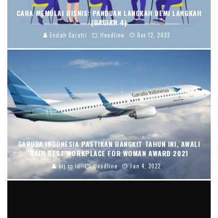
CARA MEMULAI BISNIS: PANDUAN LANGKAH DEMI LANGKAH
(BAGIAN 4)
Endah Caratri
Headline
Dec 12, 2023
GARUDA INDONESIA PASTIKAN BANGKIT TAHUN INI, AWALI
RAIH BEST WORKPLACE FOR WOMAN AWARD 2021
blj.co.id
Headline
Jan 4, 2022