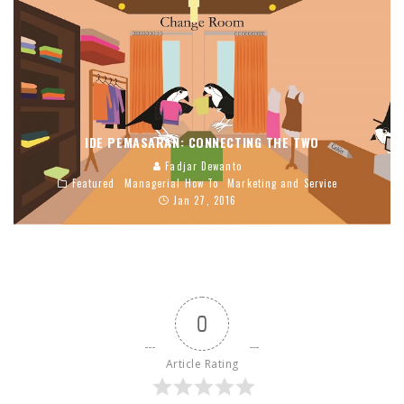
IDE PEMASARAN: CONNECTING THE TWO
Fadjar Dewanto
Featured
Managerial How To
Marketing and Service
Jan 27, 2016
0
Article Rating