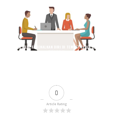
CARA MEMPERKENALKAN DIRI DI TEMPAT KERJA BARU
(BAGIAN 2)
Endah Caratri
Human Resources
May 8, 2024
0
Article Rating