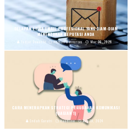
DELAPAN ETIKA EMAIL PROFESIONAL YANG DIAM-DIAM
MENENTUKAN REPUTASI ANDA
Fadjar Dewanto
Human Resources
Mar 30, 2026
CARA MENERAPKAN STRATEGI PERUBAHAN KOMUNIKASI
(BAGIAN 1)
Endah Caratri
Headline
Aug 19, 2024