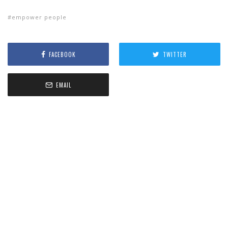
empower people
FACEBOOK
TWITTER
EMAIL