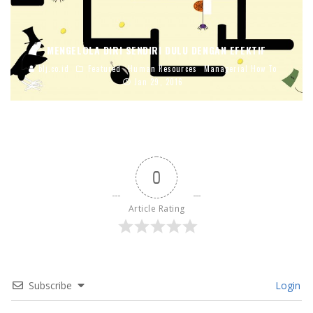
MENGELOLA DIRI SENDIRI DULU DENGAN EFEKTIF
blj.co.id
Featured
Human Resources
Managerial How To
Jan 29, 2016
0
Article Rating
Subscribe
Login