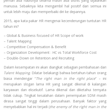
pernah ada habisnya selama masih ada bisnis yang dijalankan
manusia. Sebaiknya kita mengambil hal positif dari semua ini
untuk lebih maju dan memperbaiki diri ke depannya.
2015, apa kata pakar HR mengenai kecenderungan tuntutan HR
tahun ini?
– Global & Business focused of HR Scope of work
– Talent Mapping
– Competitive Compensation & Benefit
– Organization Development : HC vs Total Workforce Cost
– Double-Down on Retention and Recruiting
Dalam kesempatan ini akan diangkat sebagian pembahasan dari
Talent Mapping
. Dilatar belakangi bahwa bertahun-tahun orang
biasa mendengar “
The right man in the right place
” – ini
merupakan slogan lama HR yang sangat dikenal di kalangan
karyawan dan eksekutif. Lama dikenal dan diketahui ternyata
tidak cukup. Tingkat kesalahan dalam penempatan SDM masih
dirasa sangat tinggi dalam perusahaan. Banyak faktor yang
menyebabkan hal ini terjadi (
the enemy of the right man in the