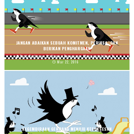
JANGAN ABAIKAN SEBUAH KOMITMEN, PERIKSA, DAN
BERIKAN PENGHARGAAN
Ruth Berliana
Human Resources
Managerial How To
Mar 22, 2016
KEGEMBIRAAN GERBANG MENUJU KESUKSESAN