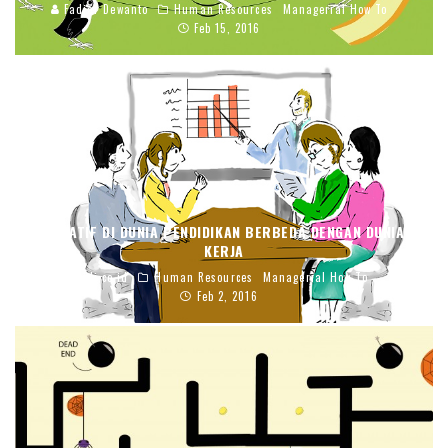
Fadjar Dewanto
Human Resources
Managerial How To
Feb 15, 2016
KREATIF DI DUNIA PENDIDIKAN BERBEDA DENGAN DUNIA
KERJA
blj.co.id
Human Resources
Managerial How To
Feb 2, 2016