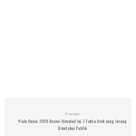
Previous
Piala Dunia 2026 Resmi Dimulai! Ini 7 Fakta Unik yang Jarang
Diketahui Publik