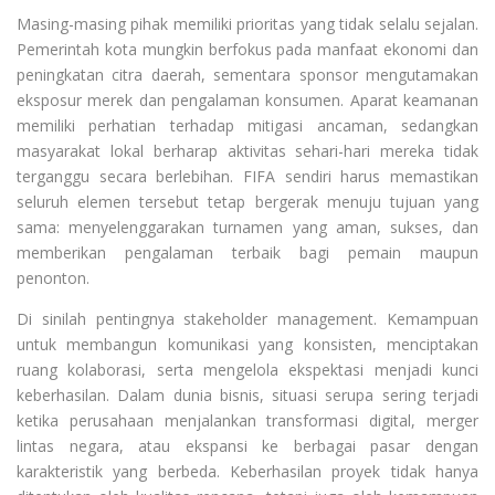
Masing-masing pihak memiliki prioritas yang tidak selalu sejalan.
Pemerintah kota mungkin berfokus pada manfaat ekonomi dan
peningkatan citra daerah, sementara sponsor mengutamakan
eksposur merek dan pengalaman konsumen. Aparat keamanan
memiliki perhatian terhadap mitigasi ancaman, sedangkan
masyarakat lokal berharap aktivitas sehari-hari mereka tidak
terganggu secara berlebihan. FIFA sendiri harus memastikan
seluruh elemen tersebut tetap bergerak menuju tujuan yang
sama: menyelenggarakan turnamen yang aman, sukses, dan
memberikan pengalaman terbaik bagi pemain maupun
penonton.
Di sinilah pentingnya stakeholder management. Kemampuan
untuk membangun komunikasi yang konsisten, menciptakan
ruang kolaborasi, serta mengelola ekspektasi menjadi kunci
keberhasilan. Dalam dunia bisnis, situasi serupa sering terjadi
ketika perusahaan menjalankan transformasi digital, merger
lintas negara, atau ekspansi ke berbagai pasar dengan
karakteristik yang berbeda. Keberhasilan proyek tidak hanya