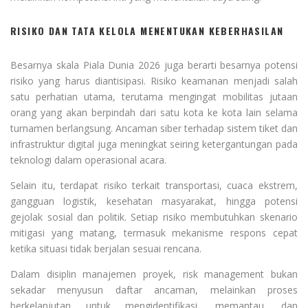
RISIKO DAN TATA KELOLA MENENTUKAN KEBERHASILAN
Besarnya skala Piala Dunia 2026 juga berarti besarnya potensi
risiko yang harus diantisipasi. Risiko keamanan menjadi salah
satu perhatian utama, terutama mengingat mobilitas jutaan
orang yang akan berpindah dari satu kota ke kota lain selama
turnamen berlangsung. Ancaman siber terhadap sistem tiket dan
infrastruktur digital juga meningkat seiring ketergantungan pada
teknologi dalam operasional acara.
Selain itu, terdapat risiko terkait transportasi, cuaca ekstrem,
gangguan logistik, kesehatan masyarakat, hingga potensi
gejolak sosial dan politik. Setiap risiko membutuhkan skenario
mitigasi yang matang, termasuk mekanisme respons cepat
ketika situasi tidak berjalan sesuai rencana.
Dalam disiplin manajemen proyek, risk management bukan
sekadar menyusun daftar ancaman, melainkan proses
berkelanjutan untuk mengidentifikasi, memantau, dan