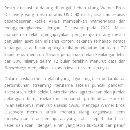
Restrukturisasi ini datang di tengah beban utang Warner Bros.
Discovery yang masih di atas USD 40 miliar, sisa dari akuisisi
besar-besaran ketika AT&T memisahkan WarnerMedia dan
menggabungkannya dengan Discovery pada 2022. Meski
manajemen telah mengupayakan pengurangan utang melalui
penjualan aset dan efisiensi konten, tekanan terhadap neraca
keuangan tetap besar, apalagi ketika pendapatan dari iklan di TV
kabel terus menurun. Saham perusahaan telah kehilangan lebih
dari 30% nilainya dalam 12 bulan terakhir, menurut data dari
Bloomberg
, menjadikan tekanan investor semakin nyata.
Dalam lanskap media global yang diguncang oleh perlambatan
pertumbuhan streaming, terutama setelah puncak pandemi,
investor kini lebih selektif. Mereka tidak lagi terkesan oleh jumlah
pelanggan baru, melainkan menuntut profitabilitas konkret.
Inilah sebabnya, menurut analisis
CNBC
, mengapa Warner Bros.
Discovery memilih untuk menata ulang organisasi demi
memisahkan aliran pendapatan yang stabil—seperti dari bisnis
kabel dan iklan—dengan aliran yang lebih fluktuatif dan penuh