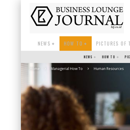
NEWS
HOW TO
PICTURES OF 
NEWS
HOW TO
PI
Home
Managerial How To
Human Resources