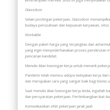
keterampilan mereka. Situs ini juga menyediakan t
Glassdoor
Selain postingan pekerjaan, Glassdoor menampilk
budaya perusahaan dan kepuasan karyawan, situs 
Workable
Dengan paket harga yang terjangkau dan antarmuk
yang ingin menyederhanakan proses perekrutan me
pencarian kandidat.
Menulis iklan lowongan kerja untuk menarik pekerja
Pandemi telah memicu adopsi kebijakan kerja dari 
dan merupakan cara yang sangat baik bagi bisnis un
Saat menulis iklan lowongan kerja Anda, ingatlah 
dan persyaratan pekerjaan. Pertimbangkan kiat-kiat
Komunikasikan sifat pekerjaan jarak jauh