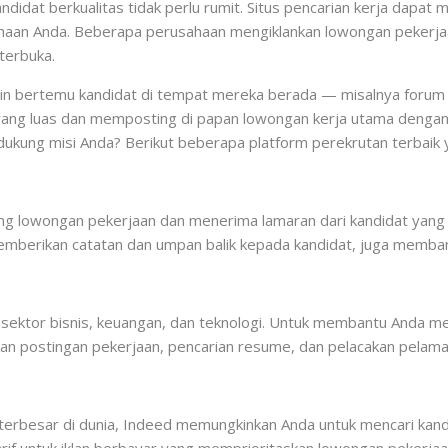
ndidat berkualitas tidak perlu rumit. Situs pencarian kerja da
ahaan Anda. Beberapa perusahaan mengiklankan lowongan pekerjaan
terbuka.
in bertemu kandidat di tempat mereka berada — misalnya forum kh
ng yang luas dan memposting di papan lowongan kerja utama denga
ndukung misi Anda? Berikut beberapa platform perekrutan terbaik 
 lowongan pekerjaan dan menerima lamaran dari kandidat yang r
emberikan catatan dan umpan balik kepada kandidat, juga memba
di sektor bisnis, keuangan, dan teknologi. Untuk membantu Anda 
kan postingan pekerjaan, pencarian resume, dan pelacakan pelama
 terbesar di dunia, Indeed memungkinkan Anda untuk mencari kand