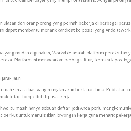
arif untuk iklan berbayar yang memprioritaskan lowongan pekerjaa
an ulasan dari orang-orang yang pernah bekerja di berbagai pe
ini dapat membantu menarik kandidat ke posisi yang Anda tawark
a yang mudah digunakan, Workable adalah platform perekrutan yan
reka. Platform ini menawarkan berbagai fitur, termasuk postinga
 jarak jauh
rumah secara luas yang mungkin akan bertahan lama. Kebijakan ini 
tuk tetap kompetitif di pasar kerja.
bahwa itu masih hanya sebuah daftar, jadi Anda perlu mengkomunika
 berikut untuk menulis iklan lowongan kerja guna menarik pekerja 