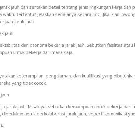
rak jauh dan sertakan detail tentang jenis lingkungan kerja dan p
 waktu tertentu? Jelaskan semuanya secara rinci. Jika iklan lowon
rjaan jarak jauh.
ak jauh
sibilitas dan otonomi bekerja jarak jauh. Sebutkan fasilitas ata
mpuan untuk bekerja dari mana saja.
atakan keterampilan, pengalaman, dan kualifikasi yang dibutuhka
reka yang tidak cocok.
 jauh
a jarak jauh. Misalnya, sebutkan kemampuan untuk bekerja dari m
 diperlukan untuk berkolaborasi jarak jauh, seperti komunikasi yan
nda