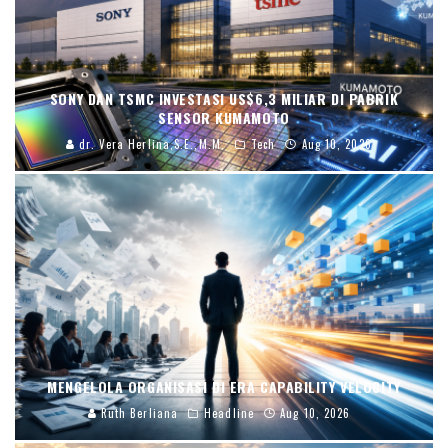
SONY DAN TSMC INVESTASI US$6,3 MILIAR DI PABRIK
SENSOR KUMAMOTO
dr. Vera Herlina,S.E.,M.M.
Tech
Aug 10, 2026
MENGELOLA ORGANISASI DI ERA CAPABILITY VELOCITY
Ruth Berliana
Headline
Aug 10, 2026