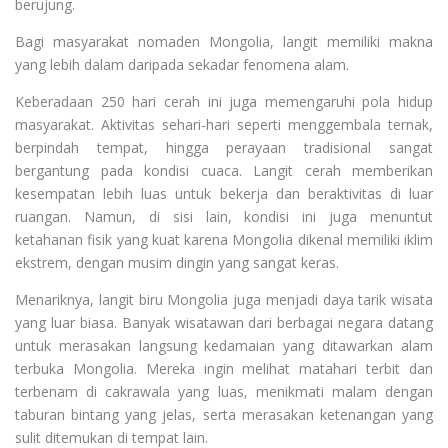
berujung.
Bagi masyarakat nomaden Mongolia, langit memiliki makna
yang lebih dalam daripada sekadar fenomena alam.
Keberadaan 250 hari cerah ini juga memengaruhi pola hidup
masyarakat. Aktivitas sehari-hari seperti menggembala ternak,
berpindah tempat, hingga perayaan tradisional sangat
bergantung pada kondisi cuaca. Langit cerah memberikan
kesempatan lebih luas untuk bekerja dan beraktivitas di luar
ruangan. Namun, di sisi lain, kondisi ini juga menuntut
ketahanan fisik yang kuat karena Mongolia dikenal memiliki iklim
ekstrem, dengan musim dingin yang sangat keras.
Menariknya, langit biru Mongolia juga menjadi daya tarik wisata
yang luar biasa. Banyak wisatawan dari berbagai negara datang
untuk merasakan langsung kedamaian yang ditawarkan alam
terbuka Mongolia. Mereka ingin melihat matahari terbit dan
terbenam di cakrawala yang luas, menikmati malam dengan
taburan bintang yang jelas, serta merasakan ketenangan yang
sulit ditemukan di tempat lain.