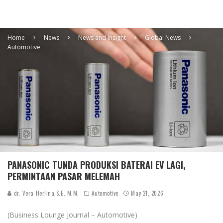
Home
News
News and Insight
Global News
Automotive
PANASONIC TUNDA PRODUKSI BATERAI EV LAGI,
PERMINTAAN PASAR MELEMAH
dr. Vera Herlina,S.E.,M.M.
Automotive
May 21, 2026
(Business Lounge Journal – Automotive)