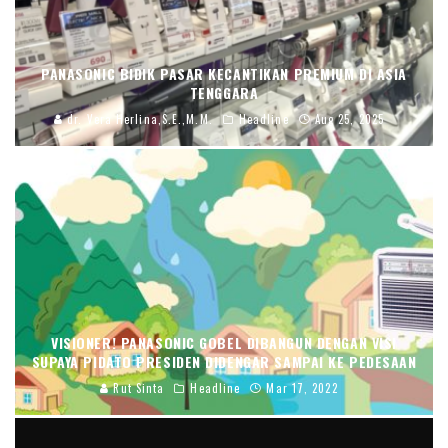
PANASONIC BIDIK PASAR KECANTIKAN PREMIUM DI ASIA
TENGGARA
dr. Vera Herlina,S.E.,M.M.
Headline
Aug 25, 2025
VISIONER! PANASONIC GOBEL DIBANGUN DENGAN VISI
SUPAYA PIDATO PRESIDEN DIDENGAR SAMPAI KE PEDESAAN
Rut Sinta
Headline
Mar 17, 2022