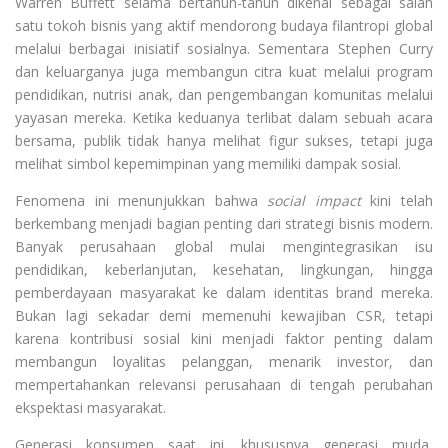
Warren Buffett selama bertahun-tahun dikenal sebagai salah
satu tokoh bisnis yang aktif mendorong budaya filantropi global
melalui berbagai inisiatif sosialnya. Sementara Stephen Curry
dan keluarganya juga membangun citra kuat melalui program
pendidikan, nutrisi anak, dan pengembangan komunitas melalui
yayasan mereka. Ketika keduanya terlibat dalam sebuah acara
bersama, publik tidak hanya melihat figur sukses, tetapi juga
melihat simbol kepemimpinan yang memiliki dampak sosial.
Fenomena ini menunjukkan bahwa
social impact
kini telah
berkembang menjadi bagian penting dari strategi bisnis modern.
Banyak perusahaan global mulai mengintegrasikan isu
pendidikan, keberlanjutan, kesehatan, lingkungan, hingga
pemberdayaan masyarakat ke dalam identitas brand mereka.
Bukan lagi sekadar demi memenuhi kewajiban CSR, tetapi
karena kontribusi sosial kini menjadi faktor penting dalam
membangun loyalitas pelanggan, menarik investor, dan
mempertahankan relevansi perusahaan di tengah perubahan
ekspektasi masyarakat.
Generasi konsumen saat ini, khususnya generasi muda,