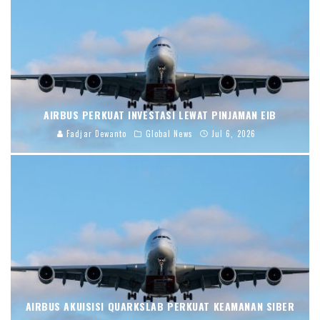
AIRBUS PERKUAT INVESTASI LEWAT PINJAMAN EIB
Fadjar Dewanto
Global News
Jul 6, 2026
AIRBUS AKUISISI QUARKSLAB PERKUAT KEAMANAN SIBER