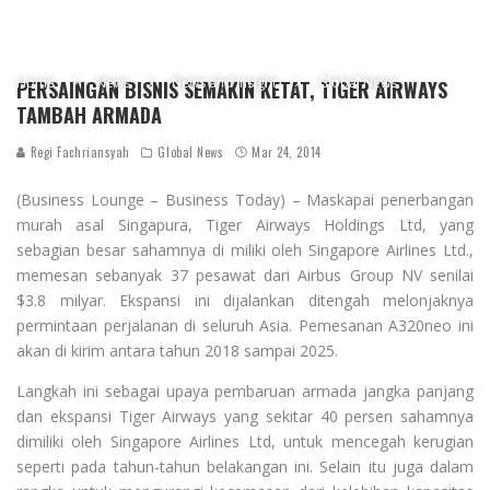
Home
News
News and Insight
Global News
PERSAINGAN BISNIS SEMAKIN KETAT, TIGER AIRWAYS
TAMBAH ARMADA
Regi Fachriansyah
Global News
Mar 24, 2014
(Business Lounge – Business Today) – Maskapai penerbangan
murah asal Singapura, Tiger Airways Holdings Ltd, yang
sebagian besar sahamnya di miliki oleh Singapore Airlines Ltd.,
memesan sebanyak 37 pesawat dari Airbus Group NV senilai
$3.8 milyar. Ekspansi ini dijalankan ditengah melonjaknya
permintaan perjalanan di seluruh Asia. Pemesanan A320neo ini
akan di kirim antara tahun 2018 sampai 2025.
Langkah ini sebagai upaya pembaruan armada jangka panjang
dan ekspansi Tiger Airways yang sekitar 40 persen sahamnya
dimiliki oleh Singapore Airlines Ltd, untuk mencegah kerugian
seperti pada tahun-tahun belakangan ini. Selain itu juga dalam