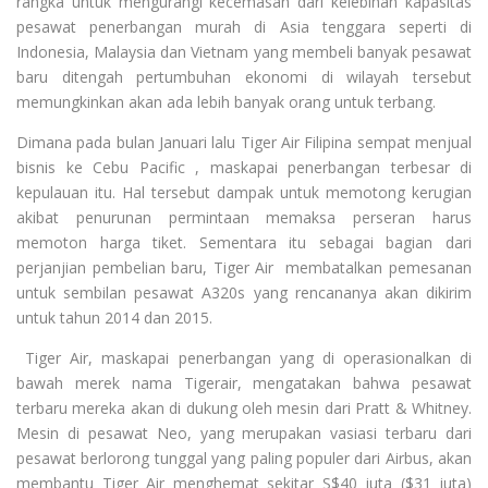
rangka untuk mengurangi kecemasan dari kelebihan kapasitas
pesawat penerbangan murah di Asia tenggara seperti di
Indonesia, Malaysia dan Vietnam yang membeli banyak pesawat
baru ditengah pertumbuhan ekonomi di wilayah tersebut
memungkinkan akan ada lebih banyak orang untuk terbang.
Dimana pada bulan Januari lalu Tiger Air Filipina sempat menjual
bisnis ke Cebu Pacific , maskapai penerbangan terbesar di
kepulauan itu. Hal tersebut dampak untuk memotong kerugian
akibat penurunan permintaan memaksa perseran harus
memoton harga tiket. Sementara itu sebagai bagian dari
perjanjian pembelian baru, Tiger Air membatalkan pemesanan
untuk sembilan pesawat A320s yang rencananya akan dikirim
untuk tahun 2014 dan 2015.
Tiger Air, maskapai penerbangan yang di operasionalkan di
bawah merek nama Tigerair, mengatakan bahwa pesawat
terbaru mereka akan di dukung oleh mesin dari Pratt & Whitney.
Mesin di pesawat Neo, yang merupakan vasiasi terbaru dari
pesawat berlorong tunggal yang paling populer dari Airbus, akan
membantu Tiger Air menghemat sekitar S$40 juta ($31 juta)