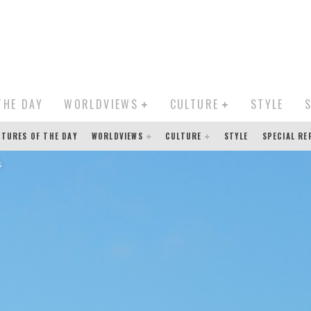
THE DAY
WORLDVIEWS
CULTURE
STYLE
CTURES OF THE DAY
WORLDVIEWS
CULTURE
STYLE
SPECIAL R
s