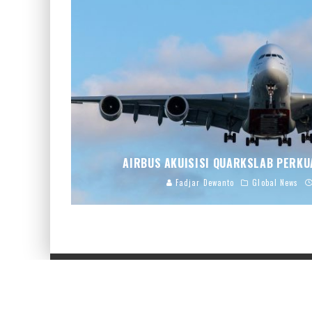
AIRBUS AKUISISI QUARKSLAB PERKU
Fadjar Dewanto
Global News