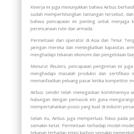
Kinerja ini juga menunjukkan bahwa Airbus berha
sudah memperhitungkan tantangan tersebut, dan ha
bahwa pencapaian ini penting untuk menjaga 
perencanaan rute dan armada.
Permintaan dari operator di Asia dan Timur Ten
jaringan mereka dan meningkatkan kapasitas ar
menghadapi tekanan ekonomi dan pengelolaan biaya
Menurut
Reuters
, pencapaian pengiriman ini jug
menghadapi masalah produksi dan sertifikasi
memanfaatkan peluang pasar ketika kompetitor m
Airbus sendiri telah menegaskan komitmennya un
hubungan dengan pemasok inti guna mengurangi r
mempertahankan posisi yang kuat di industri pesaw
Selain itu, Airbus juga memperluas fokus pada pe
semakin ketat. Permintaan terhadap model-model
tekanan terhadap emisi karbon semakin meningkat 