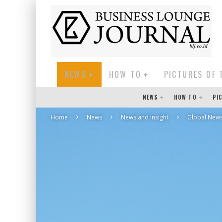
NEWS
HOW TO
PICTURES OF 
NEWS
HOW TO
PI
Home
News
News and Insight
Global New