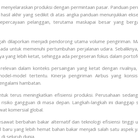
sil menyelaraskan produksi dengan permintaan pasar. Panduan per
sil akhir yang sedikit di atas angka panduan menunjukkan ekseku
kepercayaan pelanggan, terutama maskapai besar yang berga
gah dilaporkan menjadi pendorong utama volume pengiriman. Ma
mada untuk memenuhi pertumbuhan perjalanan udara. Sebaliknya
 yang lebih ketat, sehingga ada pergeseran fokus dalam portofo
a relevan dalam konteks persaingan yang ketat dengan rivalnya
 model-model tertentu. Kinerja pengiriman Airbus yang kon
engalami hambatan.
tuk terus meningkatkan efisiensi produksi. Perusahaan sedan
isiko gangguan di masa depan. Langkah-langkah ini dianggap se
at komersial global.
sawat berbahan bakar alternatif dan teknologi efisiensi tinggi
 baru yang lebih hemat bahan bakar menjadi salah satu aspek y
di seluruh dunia.