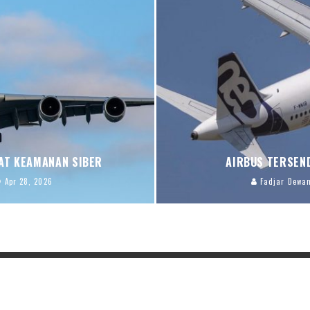
AT KEAMANAN SIBER
AIRBUS TERSEN
Apr 28, 2026
Fadjar Dewan
Vibiznews
Berita Daerah
Video Ch