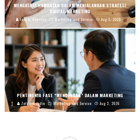
MENGATASI HAMBATAN DALAM MENJALANKAN STRATEGI
DIGITAL MARKETING
Fadjar Dewanto
Marketing and Service
Aug 3, 2026
PENTINGNYA FASE “MENDENGAR” DALAM MARKETING
Zefanya Jodie
Marketing and Service
Aug 3, 2026