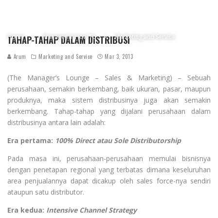
Home
Managerial How To
Marketing and Service
TAHAP-TAHAP DALAM DISTRIBUSI
Arum
Marketing and Service
Mar 3, 2013
(The Manager’s Lounge – Sales & Marketing) – Sebuah
perusahaan, semakin berkembang, baik ukuran, pasar, maupun
produknya, maka sistem distribusinya juga akan semakin
berkembang. Tahap-tahap yang dijalani perusahaan dalam
distribusinya antara lain adalah:
Era pertama:
100% Direct atau Sole Distributorship
Pada masa ini, perusahaan-perusahaan memulai bisnisnya
dengan penetapan regional yang terbatas dimana keseluruhan
area penjualannya dapat dicakup oleh sales force-nya sendiri
ataupun satu distributor.
Era kedua:
Intensive Channel Strategy