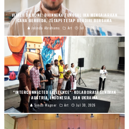
VITALII DILKONE: BHINNEKA TUNGGAL IKA MENGAJARKAN
CARA BERBEDA, TETAPI TETAP BERDIRI BERSAMA
Jolinda Abrahams
Art
Jul 31, 2026
“INTERCONNECTED EXISTENCE”: KOLABORASI SENIMAN
AUSTRIA, INDONESIA, DAN UKRAINA
Simon Wagner
Art
Jul 30, 2026