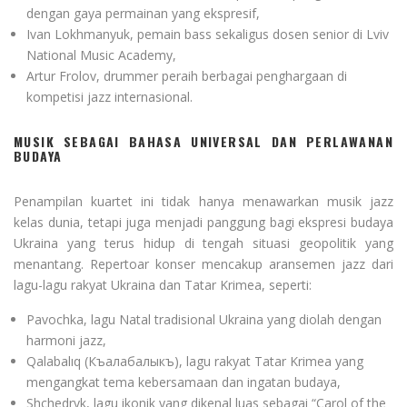
dengan gaya permainan yang ekspresif,
Ivan Lokhmanyuk, pemain bass sekaligus dosen senior di Lviv
National Music Academy,
Artur Frolov, drummer peraih berbagai penghargaan di
kompetisi jazz internasional.
MUSIK SEBAGAI BAHASA UNIVERSAL DAN PERLAWANAN
BUDAYA
Penampilan kuartet ini tidak hanya menawarkan musik jazz
kelas dunia, tetapi juga menjadi panggung bagi ekspresi budaya
Ukraina yang terus hidup di tengah situasi geopolitik yang
menantang. Repertoar konser mencakup aransemen jazz dari
lagu-lagu rakyat Ukraina dan Tatar Krimea, seperti:
Pavochka, lagu Natal tradisional Ukraina yang diolah dengan
harmoni jazz,
Qalabalıq (Къалабалыкъ), lagu rakyat Tatar Krimea yang
mengangkat tema kebersamaan dan ingatan budaya,
Shchedryk, lagu ikonik yang dikenal luas sebagai “Carol of the