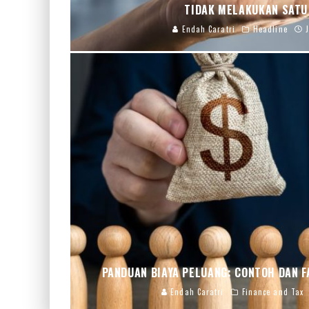
TIDAK MELAKUKAN SATU 
Endah Caratri
Headline
PANDUAN BIAYA PELUANG: CONTOH DAN F
Endah Caratri
Finance and Tax