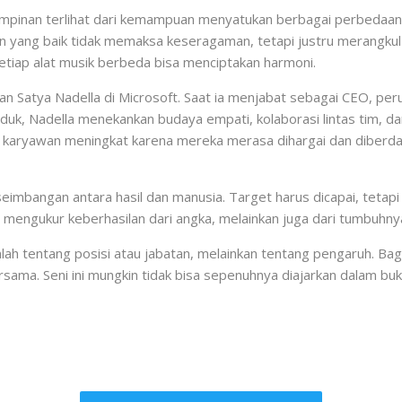
mpinan terlihat dari kemampuan menyatukan berbagai perbedaan. 
 yang baik tidak memaksa keseragaman, tetapi justru merangkul k
etiap alat musik berbeda bisa menciptakan harmoni.
an Satya Nadella di Microsoft. Saat ia menjabat sebagai CEO, per
oduk, Nadella menekankan budaya empati, kolaborasi lintas tim, d
at karyawan meningkat karena mereka merasa dihargai dan diberda
seimbangan antara hasil dan manusia. Target harus dicapai, tetap
a mengukur keberhasilan dari angka, melainkan juga dari tumbuhnya
lah tentang posisi atau jabatan, melainkan tentang pengaruh. B
sama. Seni ini mungkin tidak bisa sepenuhnya diajarkan dalam buku