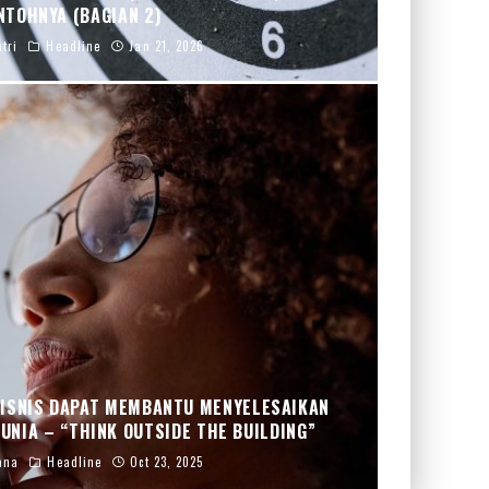
NTOHNYA (BAGIAN 2)
tri
Headline
Jan 21, 2026
ISNIS DAPAT MEMBANTU MENYELESAIKAN
NIA – “THINK OUTSIDE THE BUILDING”
ana
Headline
Oct 23, 2025