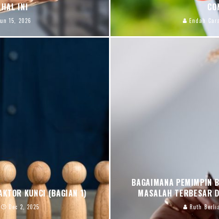
HAL INI
CO
Jun 15, 2026
Endah Cara
BAGAIMANA PEMIMPIN B
AKTOR KUNCI (BAGIAN 1)
MASALAH TERBESAR DU
Dec 2, 2025
Ruth Berli