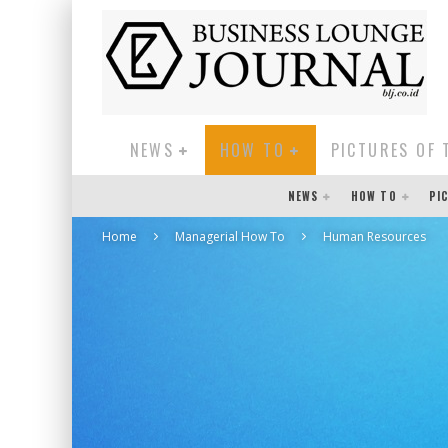
NEWS
HOW TO
PICTURES OF 
NEWS
HOW TO
PI
Home
Managerial How To
Human Resources