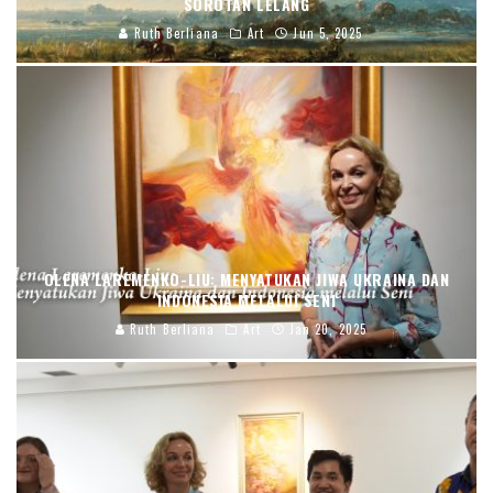
SOROTAN LELANG
Ruth Berliana
Art
Jun 5, 2025
OLENA LAREMENKO-LIU: MENYATUKAN JIWA UKRAINA DAN
INDONESIA MELALUI SENI
Ruth Berliana
Art
Jan 20, 2025