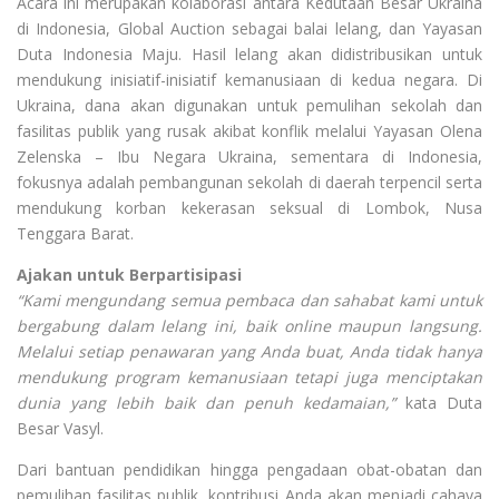
Acara ini merupakan kolaborasi antara Kedutaan Besar Ukraina
di Indonesia, Global Auction sebagai balai lelang, dan Yayasan
Duta Indonesia Maju. Hasil lelang akan didistribusikan untuk
mendukung inisiatif-inisiatif kemanusiaan di kedua negara. Di
Ukraina, dana akan digunakan untuk pemulihan sekolah dan
fasilitas publik yang rusak akibat konflik melalui Yayasan Olena
Zelenska – Ibu Negara Ukraina, sementara di Indonesia,
fokusnya adalah pembangunan sekolah di daerah terpencil serta
mendukung korban kekerasan seksual di Lombok, Nusa
Tenggara Barat.
Ajakan untuk Berpartisipasi
“Kami mengundang semua pembaca dan sahabat kami untuk
bergabung dalam lelang ini, baik online maupun langsung.
Melalui setiap penawaran yang Anda buat, Anda tidak hanya
mendukung program kemanusiaan tetapi juga menciptakan
dunia yang lebih baik dan penuh kedamaian,”
kata Duta
Besar Vasyl.
Dari bantuan pendidikan hingga pengadaan obat-obatan dan
pemulihan fasilitas publik, kontribusi Anda akan menjadi cahaya