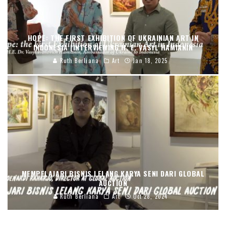
HOPE: THE FIRST EXHIBITION OF UKRAINIAN ART IN
INDONESIA (INTERVIEWING H. E. VASYL HAMIANIN
Ruth Berliana
Art
Jan 18, 2025
MEMPELAJARI BISNIS LELANG KARYA SENI DARI GLOBAL
AUCTION
Ruth Berliana
Art
Oct 28, 2024