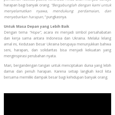
harapan bagi banyak orang.
“Bergabunglah dengan kami untuk
menyelamatkan nyawa, mendukung perdamaian, dan
menyebarkan harapan,”
pungkasnya.
Untuk Masa Depan yang Lebih Baik
Dengan tema
“Hope”
, acara ini menjadi simbol persahabatan
dan kerja sama antara Indonesia dan Ukraina. Melalui lelang
amal ini, Kedutaan Besar Ukraina berupaya menunjukkan bahwa
seni, harapan, dan solidaritas bisa menjadi kekuatan yang
menginspirasi perubahan nyata.
Mari, bergandengan tangan untuk menciptakan dunia yang lebih
damai dan penuh harapan. Karena setiap langkah kecil kita
bersama memiliki dampak besar bagi kehidupan banyak orang.