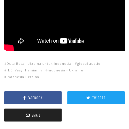
Duta Besar Ukraina untuk Indonesia
global auction
H.E. Vasyl Hamianin
indonesia - Ukraine
Indonesia Ukraina
FACEBOOK
TWITTER
EMAIL