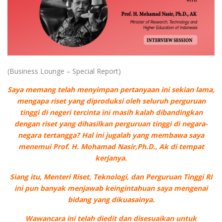
(Business Lounge – Special Report)
Saya memang telah menyimpan pertanyaan ini sekian lama,
mengapa riset yang diproduksi oleh seluruh perguruan
tinggi di negeri tercinta ini masih kalah dibandingkan
dengan riset yang dihasilkan perguruan tinggi di negara-
negara tertangga? Hal ini jugalah yang membawa saya
menemui Prof. H. Mohamad Nasir,Ph.D., Ak di tempat
kerjanya.
Siang itu, Menteri Riset, Teknologi, dan Perguruan Tinggi RI
ini pun banyak menjawab keingintahuan saya mengenai
bidang yang dikuasainya.
Wawancara ini telah diedit dan disesuaikan untuk