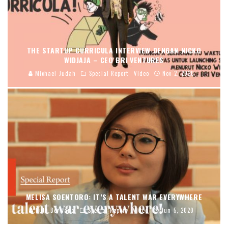
THE STARTUP CURRICULA INTERVIEW DENGAN NICKO
WIDJAJA – CEO BRI VENTURES
Michael Judah
Special Report
Video
Nov 2, 2020
MELISA SOENTORO: IT’S A TALENT WAR EVERYWHERE
Ruth Berliana
Special Report
Video
Jun 5, 2020