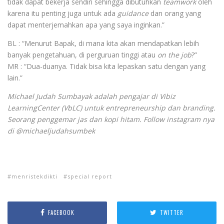
tidak dapat bekerja sendiri sehingga dibutuhkan
teamwork
oleh
karena itu penting juga untuk ada
guidance
dan orang yang
dapat menterjemahkan apa yang saya inginkan.”
BL : “Menurut Bapak, di mana kita akan mendapatkan lebih
banyak pengetahuan, di perguruan tinggi atau
on the job
?”
MR : “Dua-duanya. Tidak bisa kita lepaskan satu dengan yang
lain.”
Michael Judah Sumbayak adalah pengajar di Vibiz
LearningCenter (VbLC) untuk entrepreneurship dan branding.
Seorang penggemar jas dan kopi hitam. Follow instagram nya
di @michaeljudahsumbek
menristekdikti
special report
FACEBOOK
TWITTER