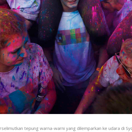
elimutkan tepung warna-warni yang dilemparkan ke udara di Sydne