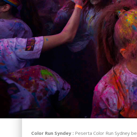
Color Run Syndey :
Peserta Color Run Sydney bers