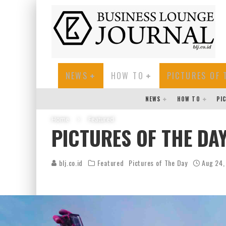
NEWS
HOW TO
PICTURES OF 
NEWS
HOW TO
PI
Home
Featured
PICTURES OF THE DAY
blj.co.id
Featured
Pictures of The Day
Aug 24,