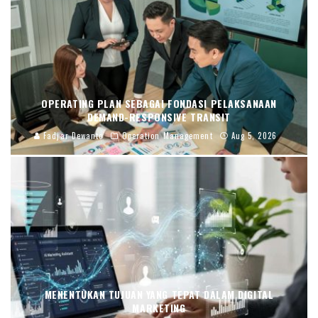
OPERATING PLAN SEBAGAI FONDASI PELAKSANAAN
DEMAND-RESPONSIVE TRANSIT
Fadjar Dewanto
Operation Management
Aug 5, 2026
MENENTUKAN TUJUAN YANG TEPAT DALAM DIGITAL
MARKETING