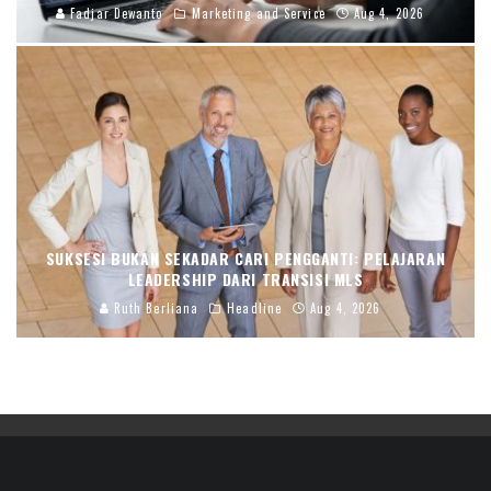
Fadjar Dewanto
Marketing and Service
Aug 4, 2026
SUKSESI BUKAN SEKADAR CARI PENGGANTI: PELAJARAN
LEADERSHIP DARI TRANSISI MLS
Ruth Berliana
Headline
Aug 4, 2026