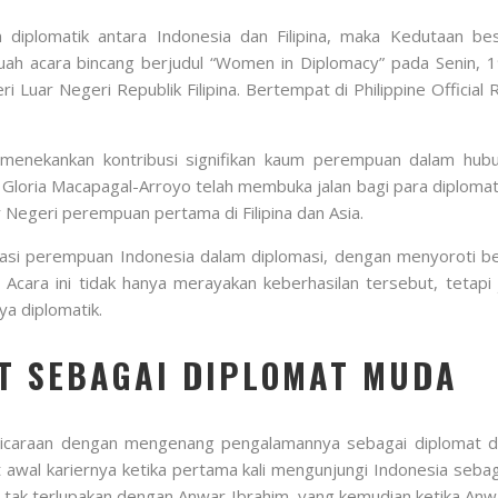
diplomatik antara Indonesia dan Filipina, maka Kedutaan bes
buah acara bincang berjudul “Women in Diplomacy” pada Senin, 
uar Negeri Republik Filipina. Bertempat di Philippine Official Re
menekankan kontribusi signifikan kaum perempuan dalam hubung
loria Macapagal-Arroyo telah membuka jalan bagi para diplomat 
 Negeri perempuan pertama di Filipina dan Asia.
tasi perempuan Indonesia dalam diplomasi, dengan menyoroti b
. Acara ini tidak hanya merayakan keberhasilan tersebut, tet
a diplomatik.
T SEBAGAI DIPLOMAT MUDA
icaraan dengan mengenang pengalamannya sebagai diplomat da
awal kariernya ketika pertama kali mengunjungi Indonesia seba
g tak terlupakan dengan Anwar Ibrahim, yang kemudian ketika Anwa