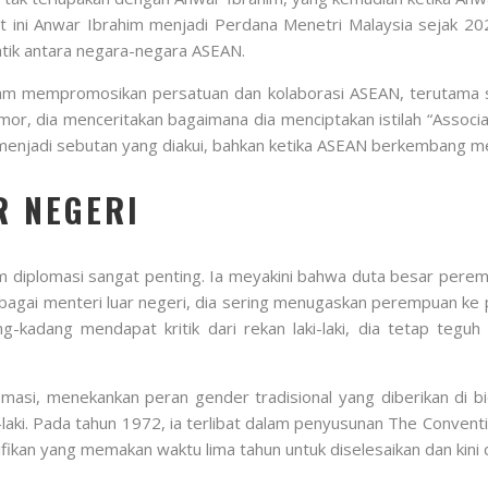
 ini Anwar Ibrahim menjadi Perdana Menetri Malaysia sejak 2
tik antara negara-negara ASEAN.
am mempromosikan persatuan dan kolaborasi ASEAN, terutama sa
or, dia menceritakan bagaimana dia menciptakan istilah “Associat
njadi sebutan yang diakui, bahkan ketika ASEAN berkembang men
R NEGERI
 diplomasi sangat penting. Ia meyakini bahwa duta besar pere
agai menteri luar negeri, dia sering menugaskan perempuan ke
-kadang mendapat kritik dari rekan laki-laki, dia tetap teg
asi, menekankan peran gender tradisional yang diberikan di bida
aki. Pada tahun 1972, ia terlibat dalam penyusunan The Conventio
ikan yang memakan waktu lima tahun untuk diselesaikan dan kini 