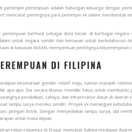
 pemimpin perempuan adalah hubungan keluarga dengan pemimpi
Albert mencatat pentingnya para pemimpin ini dalam membentuk 
perempuan berhasil sebagai duta besar di berbagai negara se
dalam untuk negara sendiri dan kemauan untuk berkolaborasi
raan di kawasan ASEAN, memperkuat pentingnya kepemimpinan da
EREMPUAN DI FILIPINA
 meskipun kesetaraan gender relatif maju, namun masalah sebe
liki apa-apa. Dia secara khusus memiliki fokus untuk membantu
urangnya pendidikan, cahaya, dan infrastruktur dasar di daerah t
at lampu surya mereka sendiri. Proyek ini menangani kebutuhan
ses jaringan listrik. Dengan menyediakan lampu surya, dia me
harapan untuk masa depan.
tiran rekan-rekannya di Eropa, mencatat bahwa meskipun Asia m