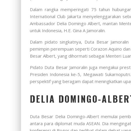
Dalam rangka memperingati 75 tahun hubungan 
International Club Jakarta menyelenggarakan se
Ambassador Delia Domingo Albert, mantan Menteri L
untuk Indonesia, H.E. Gina A Jamoralin.
Dalam pidato singkatnya, Duta Besar Jamoralin 
pemimpin perempuan seperti Corazon Aquino dan G
Besar Albert, yang dihormati sebagai Menteri Luar
Pidato Duta Besar Jamoralin juga mengakui pres
Presiden Indonesia ke-5, Megawati Sukarnoputri
perspektif yang beragam dapat meningkatkan upay
DELIA DOMINGO-ALBER
Duta Besar Delia Domingo-Albert memulai pemb
antara para diplomat muda ASEAN. Dia mengingat 
konferensi di Bogor dan terlibat dalam debat yan