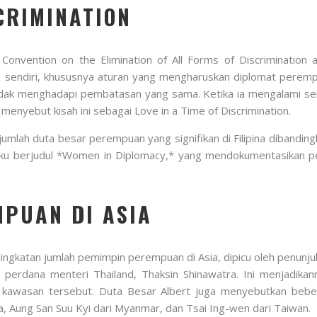
SCRIMINATION
onvention on the Elimination of All Forms of Discrimination
a sendiri, khususnya aturan yang mengharuskan diplomat perem
 tidak menghadapi pembatasan yang sama. Ketika ia mengalami 
enyebut kisah ini sebagai Love in a Time of Discrimination.
lah duta besar perempuan yang signifikan di Filipina dibandingka
h buku berjudul *Women in Diplomacy,* yang mendokumentasikan
PUAN DI ASIA
gkatan jumlah pemimpin perempuan di Asia, dipicu oleh penunj
n perdana menteri Thailand, Thaksin Shinawatra. Ini menjadik
 kawasan tersebut. Duta Besar Albert juga menyebutkan be
dia, Aung San Suu Kyi dari Myanmar, dan Tsai Ing-wen dari Taiwan.