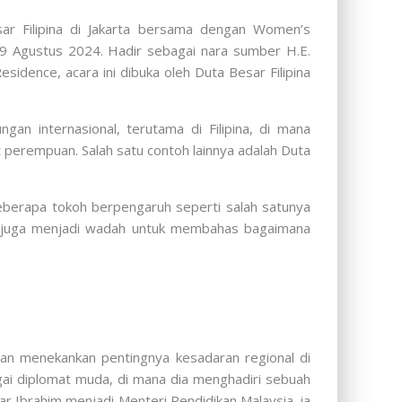
ar Filipina di Jakarta bersama dengan Women’s
19 Agustus 2024. Hadir sebagai nara sumber H.E.
sidence, acara ini dibuka oleh Duta Besar Filipina
an internasional, terutama di Filipina, di mana
perempuan. Salah satu contoh lainnya adalah Duta
eberapa tokoh berpengaruh seperti salah satunya
api juga menjadi wadah untuk membahas bagaimana
n menekankan pentingnya kesadaran regional di
gai diplomat muda, di mana dia menghadiri sebuah
r Ibrahim menjadi Menteri Pendidikan Malaysia, ia