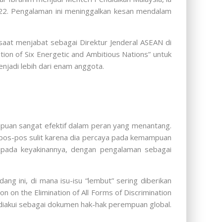
022. Pengalaman ini meninggalkan kesan mendalam
at menjabat sebagai Direktur Jenderal ASEAN di
ion of Six Energetic and Ambitious Nations” untuk
jadi lebih dari enam anggota.
mpuan sangat efektif dalam peran yang menantang.
 pos-pos sulit karena dia percaya pada kemampuan
uh pada keyakinannya, dengan pengalaman sebagai
ng ini, di mana isu-isu “lembut” sering diberikan
n on the Elimination of All Forms of Discrimination
diakui sebagai dokumen hak-hak perempuan global.