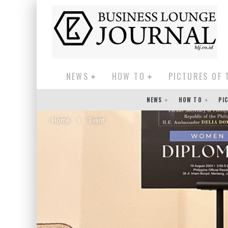
NEWS
HOW TO
PICTURES OF 
NEWS
HOW TO
PI
Home
Event