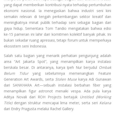
yang dapat memberikan kontribusi nyata terhadap pertumbuhan
ekonomi nasional. Ia menegaskan bahwa industri seni kini
semakin relevan di tengah perkembangan sektor kreatif dan
meningkatnya minat publik terhadap seni sebagai bagian dari
gaya hidup. Sementara Tom Tandio mengatakan bahwa edisi
ke-15 pameran ini lahir dari komitmen kolektif banyak pihak. Ini
bukan sekadar ruang apresiasi, tetapi forum untuk memperkaya
ekosistem seni Indonesia.
Salah satu bagian yang menarik perhatian pengunjung adalah
area “Art Jakarta Spot”, yang menampilkan karya instalasi
berskala besar. Di antaranya, karya Ipeh Nur berjudul
Ombak
Belum Tidur
yang sebelumnya memenangkan Feature
Generation Art Awards, serta
Stolen Muse
karya Adi Gunawan
dari SANKHARA Art—sebuah instalasi berbahan fiber yang
menampilkan figur astronot menaiki vespa. Ada pula karya
Aditya Novali dari ROH Projects bertajuk
Untitled (Working
Title)
dengan struktur mencapai lima meter, serta seri
Kelana
dari Endry Pragusta melalui Rachel Gallery.