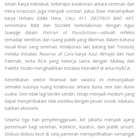
Selain karya individual, beberapa kolaborasi antara seniman dan
mitra korporasi juga menjadi sorotan. Julius Baer menampilkan
karya terbaru Eddie Hara,
CALL 911. DESTROY BAD ART
,
sementara Bibit dan Stockbit berkolaborasi dengan Agus
Suwage dalam
Portrait of Possibilities
—sebuah refleksi
terhadap identitas dan ruang publik yang dikemas dalam bahasa
visual khas sang seniman. Kolaborasi lain datang dari Treasury
melalui instalasi
Reserve of Care
karya Azizi Almajid dan Nuri
Fatimah, serta BCA yang bekerja sama dengan Muklay dan
Palette Studio menghadirkan instalasi interaktif di area myBCA.
Keterlibatan sektor finansial dan swasta ini menunjukkan
semakin luasnya ruang kolaborasi antara dunia seni dan dunia
usaha. Seni tidak lagi berdiri sendiri, tetapi menjadi medium yang
dapat menjembatani nilai estetika dengan pesan sosial, edukasi,
bahkan ekonomi.
Selama tiga hari penyelenggaraan, Art Jakarta menjadi ajang
pertemuan bagi seniman, kolektor, kurator, dan publik umum.
Diskusi-diskusi kecil di sela pameran memperlihatkan semangat