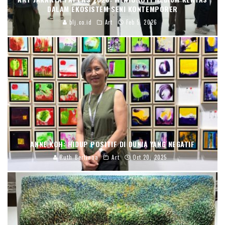
DALAM EKOSISTEM SENI KONTEMPORER
blj.co.id
Art
Feb 5, 2026
ANNE KOH: HIDUP POSITIF DI DUNIA YANG NEGATIF
Ruth Berliana
Art
Oct 20, 2025